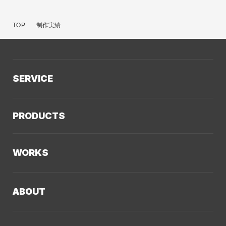
TOP
制作実績
SERVICE
サービスTOP
PRODUCTS
AIソリューション
Kaiwable（AIチャットボット）
Web制作
WORKS
LLMO／AIO／GEO診断
Web戦略・設計
制作実績TOP
デザイン・ブランディング
ABOUT
コーポレートサイト
Webサイト改善
クーシーについてTOP
採用サイト