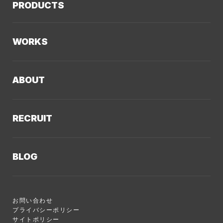
PRODUCTS
AIソリューション
Kaiwable（AIチャットボット）
Web制作
WORKS
LLMO／AIO／GEO診断
Web戦略・設計
制作実績TOP
デザイン・ブランディング
ABOUT
コーポレートサイト
Webサイト改善
クーシーについてTOP
採用サイト
システム開発・DX支援
RECRUIT
会社概要
ECサイト
集客・マーケティング
採用情報TOP
私たちが大切にしていくこと
プロモーションサイト
Webサイト制作に関するご質問
BLOG
AI新規事業部
お知らせ
サービスサイト
クーシーのサービスに関するよくあるご質問
クーシーブログTOP
ディレクション部
クーシーラボ 岩手
システム開発
お問い合わせ
目的別
デザイン部
ロンドン支社
プライバシーポリシー
サイトポリシー