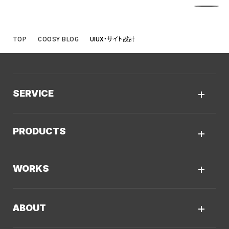
TOP
COOSY BLOG
UIUX・サイト設計
SERVICE
サービスTOP
PRODUCTS
AIソリューション
Kaiwable（AIチャットボット）
Web制作
WORKS
LLMO／AIO／GEO診断
Web戦略・設計
制作実績TOP
デザイン・ブランディング
ABOUT
コーポレートサイト
Webサイト改善