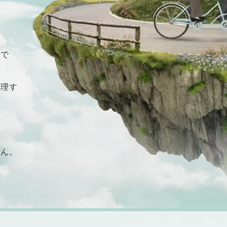
ムで
整理す
せん。
。