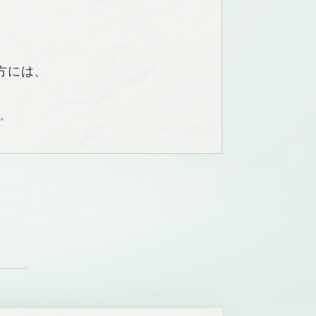
方には、
い。