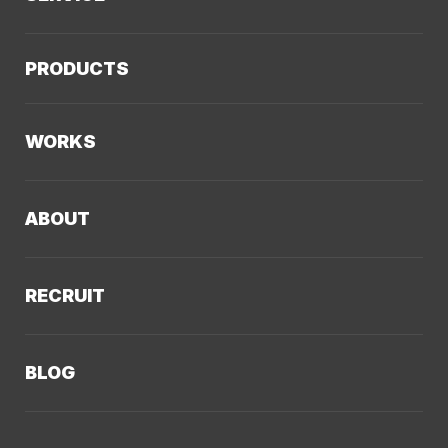
サービスTOP
PRODUCTS
AIソリューション
Kaiwable（AIチャットボット）
Web制作
WORKS
LLMO／AIO／GEO診断
Web戦略・設計
制作実績TOP
デザイン・ブランディング
ABOUT
コーポレートサイト
Webサイト改善
クーシーについてTOP
採用サイト
システム開発・DX支援
RECRUIT
会社概要
ECサイト
集客・マーケティング
採用情報TOP
私たちが大切にしていくこと
プロモーションサイト
Webサイト制作に関するご質問
BLOG
AI新規事業部
お知らせ
サービスサイト
クーシーのサービスに関するよくあるご質問
クーシーブログTOP
ディレクション部
クーシーラボ 岩手
システム開発