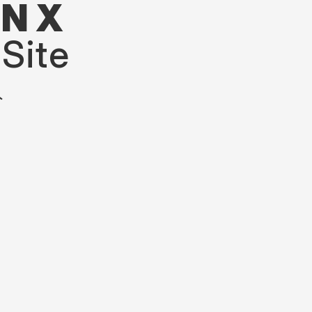
N X
Site
ト