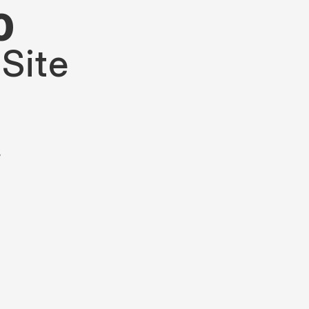
0
Site
に
現