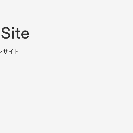
Site
ンサイト
マ
」