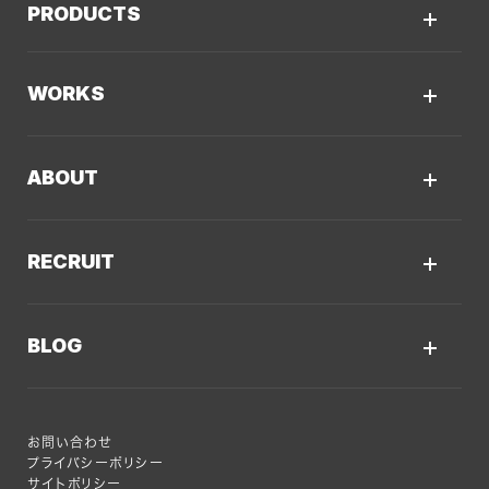
PRODUCTS
AIソリューション
Kaiwable（AIチャットボット）
Web制作
WORKS
LLMO／AIO／GEO診断
Web戦略・設計
制作実績TOP
デザイン・ブランディング
ABOUT
コーポレートサイト
Webサイト改善
クーシーについてTOP
採用サイト
システム開発・DX支援
RECRUIT
会社概要
ECサイト
集客・マーケティング
採用情報TOP
私たちが大切にしていくこと
プロモーションサイト
BLOG
Webサイト制作に関するご質問
AI新規事業部
お知らせ
サービスサイト
クーシーのサービスに関するよくあるご質問
クーシーブログTOP
ディレクション部
クーシーラボ 岩手
システム開発
お問い合わせ
目的別
デザイン部
ロンドン支社
プライバシーポリシー
サイトポリシー