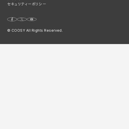
Web制作ハウツー
システム開発部
ミャンマー支店
セキュリティーポリシー
システム開発
アカウント・プランニング部
Webサイト運用のコツ
Webマーケティング事業部
© COOSY All Rights Reserved.
Webマーケティング
コーポレート部
特集
オフショア
グローバル事業部
よくあるご質問