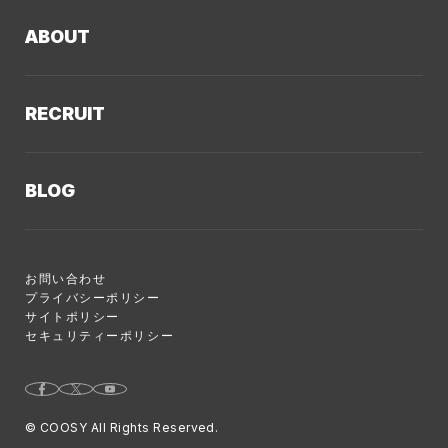
制作実績TOP
デザイン・ブランディング
ABOUT
コーポレートサイト
Webサイト改善
クーシーについてTOP
採用サイト
システム開発・DX支援
RECRUIT
会社概要
ECサイト
集客・マーケティング
採用情報TOP
私たちが大切にしていくこと
プロモーションサイト
Webサイト制作に関するご質問
BLOG
AI新規事業部
お知らせ
サービスサイト
クーシーのサービスに関するよくあるご質問
クーシーブログTOP
ディレクション部
クーシーラボ 岩手
システム開発
お問い合わせ
目的別
デザイン部
ロンドン支社
プライバシーポリシー
サイトポリシー
Web制作ハウツー
システム開発部
ミャンマー支店
セキュリティーポリシー
システム開発
アカウント・プランニング部
Webサイト運用のコツ
Webマーケティング事業部
© COOSY All Rights Reserved.
Webマーケティング