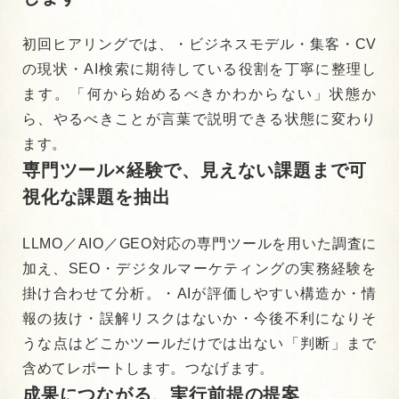
初回ヒアリングでは、
・ビジネスモデル
・集客・CV
の現状
・AI検索に期待している役割
を丁寧に整理し
ます。
「何から始めるべきかわからない」状態か
ら、
やるべきことが言葉で説明できる状態に変わり
ます。
専門ツール×経験で、見えない課題まで可
視化な課題を抽出
LLMO／AIO／GEO対応の専門ツールを用いた調査に
加え、
SEO・デジタルマーケティングの実務経験を
掛け合わせて分析。
・AIが評価しやすい構造か
・情
報の抜け・誤解リスクはないか
・今後不利になりそ
うな点はどこか
ツールだけでは出ない「判断」まで
含めてレポートします。つなげます。
成果につながる、実行前提の提案