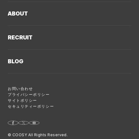
制作実績TOP
デザイン・ブランディング
ABOUT
コーポレートサイト
Webサイト改善
クーシーについてTOP
採用サイト
システム開発・DX支援
RECRUIT
会社概要
ECサイト
集客・マーケティング
採用情報TOP
私たちが大切にしていくこと
プロモーションサイト
Webサイト制作に関するご質問
BLOG
AI新規事業部
お知らせ
サービスサイト
クーシーのサービスに関するよくあるご質問
クーシーブログTOP
ディレクション部
クーシーラボ 岩手
システム開発
お問い合わせ
目的別
デザイン部
ロンドン支社
プライバシーポリシー
サイトポリシー
Web制作ハウツー
システム開発部
ミャンマー支店
セキュリティーポリシー
システム開発
アカウント・プランニング部
Webサイト運用のコツ
Webマーケティング事業部
© COOSY All Rights Reserved.