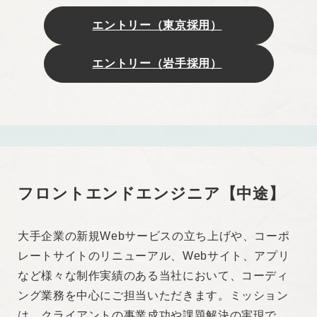
出ください★
エントリー（東京採用）
エントリー（岩手採用）
歓迎スキル
・React 、 Next.js / Vue.js 、 Nuxt.js、いずれかの
フレームワークを用いた開発経験
・WordPressを活用したWebサイト構築経験
・SEOの基礎知識
フロントエンドエンジニア【中途】
開発環境
言語 : HTML、CSS、JavaScript
大手企業の新規Webサービスの立ち上げや、コーポ
CSSプリプロセッサ：SASS（SCSS記法）
レートサイトのリニューアル、Webサイト、アプリ
CMS：WordPress
など様々な制作実績のある当社において、コーディ
ング業務を中心にご担当いただきます。ミッション
求める人物像
は、クライアントの事業成功や課題解決の実現で