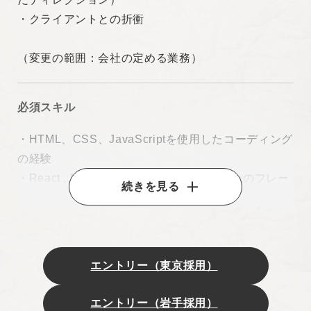
・クライアントとの折衝
（変更の範囲：会社の定める業務）
必須スキル
・HTML、CSS、JavaScriptを使用したコーディング
の経験
・React , Next.js / Vue.js , Nuxt.jsいずれかのフレー
続きを見る
ムワークを用いた開発経験
・WordPressを活用したWebサイト構築経験
・複数人のチームリーダー、またはマネジメント経
験
エントリー（東京採用）
エントリー（岩手採用）
歓迎スキル