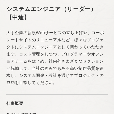
サーバー：AWS、GCP、Azure
システムエンジニア（リーダー）
【中途】
求める人物像
大手企業の新規Webサービスの立ち上げや、コーポ
・新しい技術を学び続けられる
レートサイトのリニューアルなど、様々なプロジェ
・変化を楽しみ、課題に柔軟に対応できる
クトにシステムエンジニアとして関わっていただき
・自責思考で考え、チームでの成果を目指せる
ます。コスト管理をしつつ、プログラマーやオフシ
・部署や社内外問わず相手にリスペクトをもって感
ョアチームをはじめ、社内外さまざまなセクション
謝できる
と協働して、当社の強みでもある高い制作品質を追
・ロジカル思考で「なぜ」を追求できる
求し、システム開発・設計を通じてプロジェクトの
成功を目指してください。
雇用形態
正社員
仕事概要