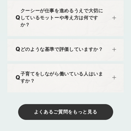
・新しい技術を学び続けられる方
クーシーが仕事を進めるうえで大切に
・自責思考で考え、チームでの成果を目指せる方
しているモットーや考え方は何です
・プロジェクトメンバーとコミュニケーションを取
か？
り協働して制作に当たれる方
「AI時代の新しい”常識”を、私たちが創る」こと
・成長意欲が高く、様々なプロジェクトに関わりた
です。
い方
どのような基準で評価していますか？
私たちの使命は、Webサイトを”作る”から”育て
る”へと発想転換し、AI技術を駆使したソリュー
「成果と志」です。年齢や性別に関係なく、個人
ション事業とSaaS事業の両輪で、お客様のビジ
のパフォーマンスとチーム貢献を正当に評価しま
雇用形態
子育てをしながら働いている人はいま
ネス成果に貢献することです。
す。「ここまでやれば十分」という天井はなく、
すか？
その第一歩として自社開発のAIチャットボットの
正社員
自らの力で市場を切り拓く人には、その成果にふ
稼働を開始し、現在AI搭載型CMSの開発を進め
さわしい評価を行います。
はい、多数の社員が育児と両立しています。
ています。Web業界に新たなスタンダードを築く
能力や成果に応じてキャリアアップが可能で、実
育児休業・短時間勤務・リモート・フレックスな
ことが、私たちの存在意義です。
際に20代の若手が海外拠点の責任者を務めるこ
ど、ライフステージに合わせた柔軟な働き方が可
よくあるご質問をもっと見る
ともあります。一方で、経験豊富な社員も長年の
能です。
スキルや実績を活かしてキャリアを積み重ねるこ
大切なのは、社員がその環境を活かして成果を出
とができる環境です。
すこと。私たちは、その挑戦を全力で支えます。