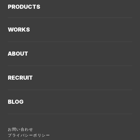
PRODUCTS
AIソリューション
Kaiwable（AIチャットボット）
Web制作
WORKS
LLMO／AIO／GEO診断
Web戦略・設計
制作実績TOP
デザイン・ブランディング
ABOUT
コーポレートサイト
Webサイト改善
クーシーについてTOP
採用サイト
システム開発・DX支援
RECRUIT
会社概要
ECサイト
集客・マーケティング
採用情報TOP
私たちが大切にしていくこと
プロモーションサイト
Webサイト制作に関するご質問
BLOG
AI新規事業部
お知らせ
サービスサイト
クーシーのサービスに関するよくあるご質問
クーシーブログTOP
ディレクション部
クーシーラボ 岩手
システム開発
お問い合わせ
目的別
デザイン部
ロンドン支社
プライバシーポリシー