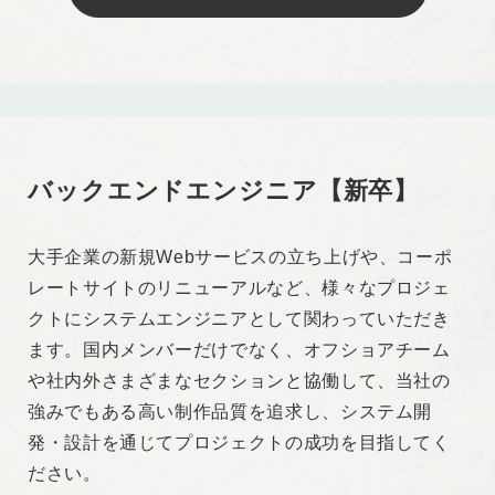
・SEO、パフォーマンスチューニング、品質改善・
維持のための施策実行の経験
・中規模以上のサイト構築経験
求める人物像
バックエンドエンジニア【新卒】
・新しい技術を学び続け、周りにアウトプットでき
大手企業の新規Webサービスの立ち上げや、コーポ
る方
レートサイトのリニューアルなど、様々なプロジェ
・自責思考で考え、チームでの成果や成長を目指せ
クトにシステムエンジニアとして関わっていただき
る方
ます。国内メンバーだけでなく、オフショアチーム
・プロジェクトメンバーとコミュニケーションを取
や社内外さまざまなセクションと協働して、当社の
り協働して制作に当たれる方
強みでもある高い制作品質を追求し、システム開
・成長意欲が高く、様々なプロジェクトに関わりた
発・設計を通じてプロジェクトの成功を目指してく
い方
ださい。