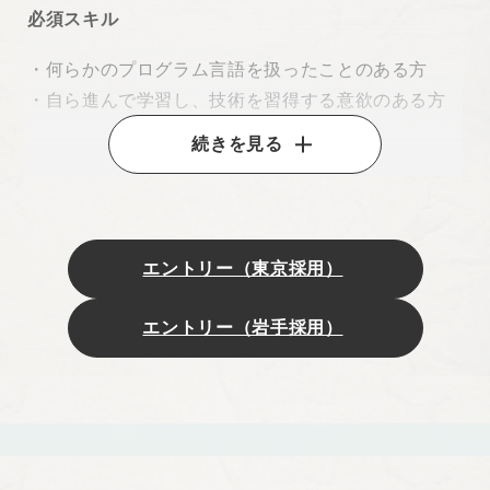
必須スキル
・何らかのプログラム言語を扱ったことのある方
・自ら進んで学習し、技術を習得する意欲のある方
続きを見る
歓迎スキル
・Webサイトやアプリの制作経験
エントリー（東京採用）
開発環境
言語 : HTML、CSS、Javascript、PHP、Ruby、
エントリー（岩手採用）
Python、Java、Go
フロントエンドフレームワーク: Vue.js、React
バックエンドフレームワーク: Laravel
CMS：WordPress、Movable Type、Power CMS
データベース: MySQL