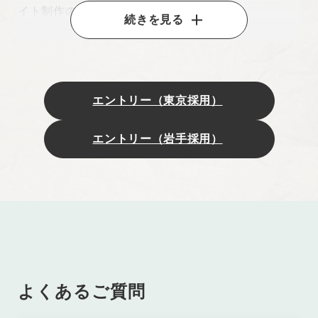
イト制作の経験
続きを見る
・何らかのフレームワークを用いたWebアプリケー
ション開発の経験
・システム開発領域における見積もり作成の経験
・いずれかの実務経験3年以上
エントリー（東京採用）
・要件定義や基本設計など上流工程の経験
・PHP・Perl・Ruby・Python・Swift・Kotlin・
エントリー（岩手採用）
Flutterなどのプログラミング開発経験3年以上
歓迎スキル
・クライアントとの折衝経験
・オフショアとのブリッジSE経験
よくあるご質問
求める人物像