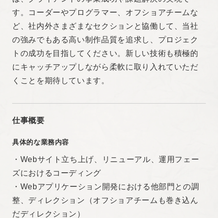
す。コーダーやプログラマー、オフショアチームな
・新しい技術を学び続け、周りにアウトプットでき
ど、社内外さまざまなセクションと協働して、当社
る
の強みでもある高い制作品質を追求し、プロジェク
・変化を楽しみ、課題に柔軟に対応できる
トの成功を目指してください。新しい技術も積極的
・自責思考で考え、チームでの成果や成長を目指せ
にキャッチアップしながら柔軟に取り入れていただ
る
くことを期待しています。
・プロジェクトメンバーとコミュニケーションを取
り協働して制作に当たれる
仕事概要
雇用形態
具体的な業務内容
正社員
・Webサイト立ち上げ、リニューアル、運用フェー
ズにおけるコーディング
契約期間
・Webアプリケーション開発における他部門との調
整、ディレクション（オフショアチームも巻き込ん
期間の定めなし
だディレクション）