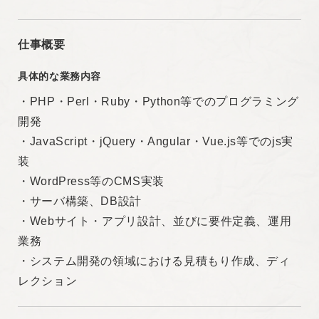
雇用形態
仕事概要
正社員
具体的な業務内容
契約期間
・PHP・Perl・Ruby・Python等でのプログラミング
開発
期間の定めなし
・JavaScript・jQuery・Angular・Vue.js等でのjs実
装
・WordPress等のCMS実装
・サーバ構築、DB設計
・Webサイト・アプリ設計、並びに要件定義、運用
業務
・システム開発の領域における見積もり作成、ディ
レクション