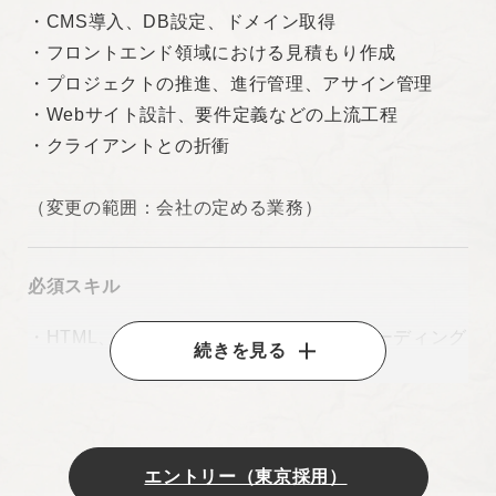
・CMS導入、DB設定、ドメイン取得
・フロントエンド領域における見積もり作成
・プロジェクトの推進、進行管理、アサイン管理
・Webサイト設計、要件定義などの上流工程
・クライアントとの折衝
（変更の範囲：会社の定める業務）
必須スキル
・HTML、CSS、JavaScriptを使用したコーディング
続きを見る
の経験
・React 、 Next.js / Vue.js 、 Nuxt.js、いずれかの
フレームワークを用いた開発経験
・WordPressを活用したWebサイト構築経験
エントリー（東京採用）
★ポートフォリオのご提出が必須です★