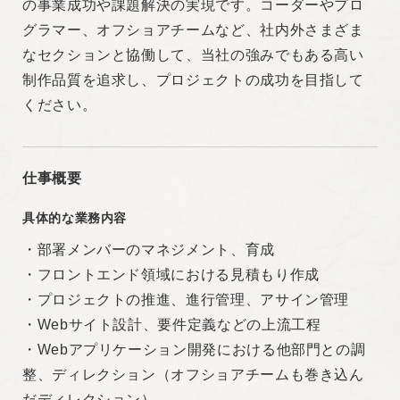
の事業成功や課題解決の実現です。コーダーやプロ
る方
グラマー、オフショアチームなど、社内外さまざま
・自責思考で考え、チームでの成果や成長を目指せ
なセクションと協働して、当社の強みでもある高い
る方
制作品質を追求し、プロジェクトの成功を目指して
・プロジェクトメンバーとコミュニケーションを取
ください。
り協働して制作に当たれる方
雇用形態
仕事概要
正社員
具体的な業務内容
・部署メンバーのマネジメント、育成
契約期間
・フロントエンド領域における見積もり作成
・プロジェクトの推進、進行管理、アサイン管理
期間の定めなし
・Webサイト設計、要件定義などの上流工程
・Webアプリケーション開発における他部門との調
整、ディレクション（オフショアチームも巻き込ん
だディレクション）