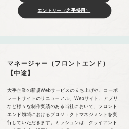
エントリー（岩手採用）
歓迎スキル
・SEO、パフォーマンスチューニング、品質改善・
維持のための施策実行の経験
・中規模以上のサイト構築経験
マネージャー（フロントエンド）
開発環境
【中途】
言語 : HTML、CSS、JavaScript
CSSプリプロセッサ：SASS（SCSS記法）
CMS：WordPress
大手企業の新規Webサービスの立ち上げや、コーポ
レートサイトのリニューアル、Webサイト、アプリ
など様々な制作実績のある当社において、フロント
求める人物像
エンド領域におけるプロジェクトマネジメントを実
行していただきます。ミッションは、クライアント
・新しい技術を学び続け、周りにアウトプットでき