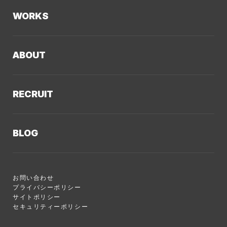
Kaiwable（AIチャットボット）
Web制作
WORKS
LLMO／AIO／GEO診断
Web戦略・設計
制作実績TOP
デザイン・ブランディング
ABOUT
コーポレートサイト
Web運用支援
クーシーについてTOP
採用サイト
システム開発・DX支援
RECRUIT
会社概要
ECサイト
集客・マーケティング
採用情報TOP
私たちが大切にしていくこと
プロモーションサイト
Webサイト制作に関するご質問
BLOG
AI新規事業部
お知らせ
サービスサイト
クーシーのサービスに関するよくあるご質問
クーシーブログTOP
ディレクション部
クーシーラボ 岩手
システム開発
お問い合わせ
目的別
デザイン部
ロンドン支社
プライバシーポリシー
サイトポリシー
Web制作ハウツー
システム開発部
ミャンマー支店
セキュリティーポリシー
システム開発
アカウント・プランニング部