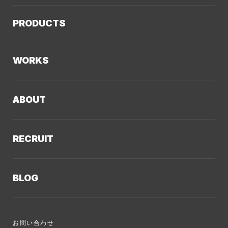
サービスTOP
PRODUCTS
AIソリューション
Kaiwable（AIチャットボット）
Web制作
WORKS
LLMO／AIO／GEO診断
Web戦略・設計
制作実績TOP
デザイン・ブランディング
ABOUT
コーポレートサイト
Webサイト改善
クーシーについてTOP
採用サイト
システム開発・DX支援
RECRUIT
会社概要
ECサイト
集客・マーケティング
採用情報TOP
私たちが大切にしていくこと
プロモーションサイト
Webサイト制作に関するご質問
BLOG
AI新規事業部
お知らせ
サービスサイト
クーシーのサービスに関するよくあるご質問
クーシーブログTOP
ディレクション部
クーシーラボ 岩手
システム開発
お問い合わせ