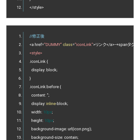
</
style
>
//修正後
<
a href
=
"DUMMY"
class
=
"iconLink"
>リンク</
a
>→
span
タグ削
<style>
.
iconLink 
{
  display
:
 block
;
}
.
iconLink
:
before 
{
  content
:
‘’;
  display
:
inline
-
block
;
  width
:
10px
;
  height
:
10px
;
  background
-
image
:
 url
(
icon
.
png
);
  background
-
size
:
 contain
;