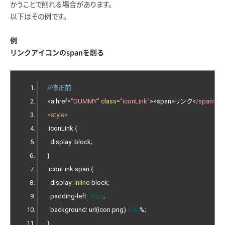
かうことで削れる場合があります。
以下はその例です。
例
リンクアイコンのspanを削る
//修正前
<
a href
=
"DUMMY"
class
=
"iconLink"
><
span
>リンク<
/span></
<style>
.
iconLink 
{
  display
:
 block
;
}
.
iconLink span 
{
  display
:
inline
-
block
;
  padding
-
left
:
10px
;
  background
:
 url
(
icon
.
png
)
0
50
%;
}