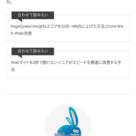
か。
PageSpeed Insightsスコアを53点→89点に上げた方法とCore We
b Vitals改善
Webサイトを2秒で開く!エンジニアがスピードを爆速に改善する手
法