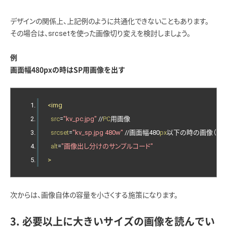
デザインの関係上、上記例のように共通化できないこともあります。
その場合は、srcsetを使った画像切り変えを検討しましょう。
例
画面幅480pxの時はSP用画像を出す
<img
src
=
"kv_pc.jpg"
//
PC
用画像
srcset
=
"kv_sp.jpg 480w"
//
画面幅480
px
以下の時の画像（
SP
alt
=
"画像出し分けのサンプルコード"
>
次からは、画像自体の容量を小さくする施策になります。
3. 必要以上に大きいサイズの画像を読んでい