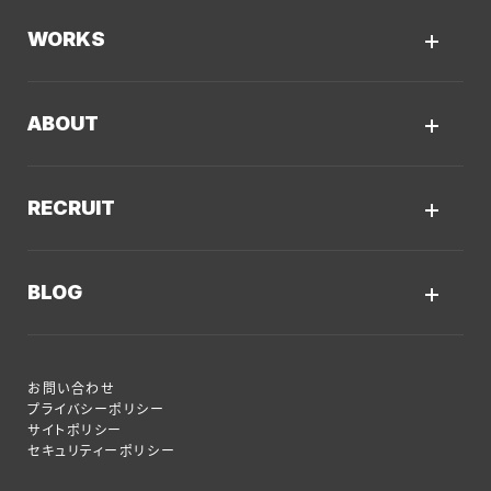
Kaiwable（AIチャットボット）
Web制作
WORKS
LLMO／AIO／GEO診断
Web戦略・設計
制作実績TOP
デザイン・ブランディング
ABOUT
コーポレートサイト
Webサイト改善
クーシーについてTOP
採用サイト
システム開発・DX支援
RECRUIT
会社概要
ECサイト
集客・マーケティング
採用情報TOP
私たちが大切にしていくこと
プロモーションサイト
Webサイト制作に関するご質問
BLOG
AI新規事業部
お知らせ
サービスサイト
クーシーのサービスに関するよくあるご質問
クーシーブログTOP
ディレクション部
クーシーラボ 岩手
システム開発
お問い合わせ
目的別
デザイン部
ロンドン支社
プライバシーポリシー
サイトポリシー
Web制作ハウツー
システム開発部
ミャンマー支店
セキュリティーポリシー
システム開発
アカウント・プランニング部