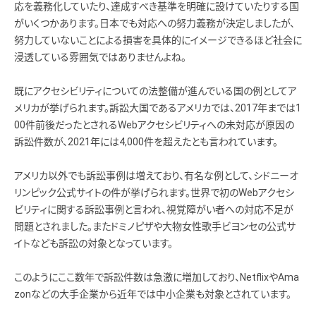
応を義務化していたり、達成すべき基準を明確に設けていたりする国
がいくつかあります。日本でも対応への努力義務が決定しましたが、
努力していないことによる損害を具体的にイメージできるほど社会に
浸透している雰囲気ではありませんよね。
既にアクセシビリティについての法整備が進んでいる国の例としてア
メリカが挙げられます。訴訟大国であるアメリカでは、2017年までは1
00件前後だったとされるWebアクセシビリティへの未対応が原因の
訴訟件数が、2021年には4,000件を超えたとも言われています。
アメリカ以外でも訴訟事例は増えており、有名な例として、シドニーオ
リンピック公式サイトの件が挙げられます。世界で初のWebアクセシ
ビリティに関する訴訟事例と言われ、視覚障がい者への対応不足が
問題とされました。またドミノピザや大物女性歌手ビヨンセの公式サ
イトなども訴訟の対象となっています。
このようにここ数年で訴訟件数は急激に増加しており、NetflixやAma
zonなどの大手企業から近年では中小企業も対象とされています。