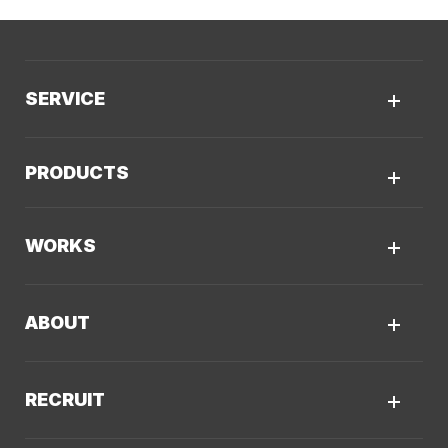
SERVICE
サービスTOP
PRODUCTS
AIソリューション
Kaiwable（AIチャットボット）
Web制作
WORKS
LLMO／AIO／GEO診断
Web戦略・設計
制作実績TOP
デザイン・ブランディング
ABOUT
コーポレートサイト
Webサイト改善
クーシーについてTOP
採用サイト
システム開発・DX支援
RECRUIT
会社概要
ECサイト
集客・マーケティング