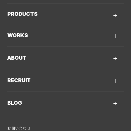
サービスTOP
PRODUCTS
AIソリューション
Kaiwable（AIチャットボット）
Web制作
WORKS
LLMO／AIO／GEO診断
Web戦略・設計
制作実績TOP
デザイン・ブランディング
ABOUT
コーポレートサイト
Webサイト改善
クーシーについてTOP
採用サイト
システム開発・DX支援
RECRUIT
会社概要
ECサイト
集客・マーケティング
採用情報TOP
私たちが大切にしていくこと
プロモーションサイト
Webサイト制作に関するご質問
BLOG
AI新規事業部
お知らせ
サービスサイト
クーシーのサービスに関するよくあるご質問
クーシーブログTOP
ディレクション部
クーシーラボ 岩手
システム開発
お問い合わせ