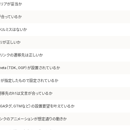
エリアが妥当か
が合っているか
ペルミスはないか
トリが正しいか
、リンクの遷移先は正しいか
eta（TDK、OGP）が設置されているか
ンが指定したもので設定されているか
遷移先のh1は文言が合っているか
GAタグ、GTMなど）の設置要望を叶えているか
リンクのアニメーションが想定通りの動きか