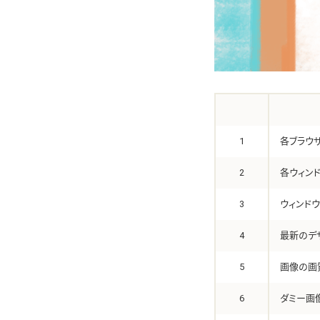
1
各ブラウ
2
各ウィン
3
ウィンド
4
最新のデ
5
画像の画
6
ダミー画