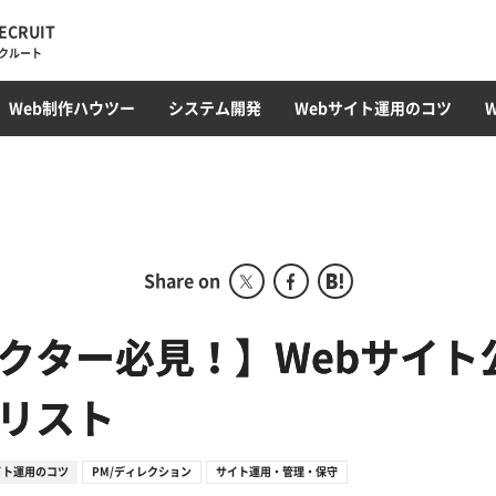
ECRUIT
クルート
・トレンド
ィレクション
ラミング
オウンドメディア
Web最新トレンド
サイト運用・管理・保守
EC構築
コンテンツ制作・SEOライティング
フロントエンド(HTML/CSS)
採用サイト
CMS開発・構築
カルチャー
プロモーション
コンテンツ運用
サーバ構築
撮影・動画編集
ガジェット
アクセス解析
Webサ
データベ
Web制作ハウツー
システム開発
Webサイト運用のコツ
ディレクション部
こ
デザイン部
システム開発部
アカウントプランニング部
Share on
Webマーケティング事業
部
クター必見！】Webサイト
コーポレート部
リスト
オフショア事業
イト運用のコツ
PM/ディレクション
サイト運用・管理・保守
グローバル事業部