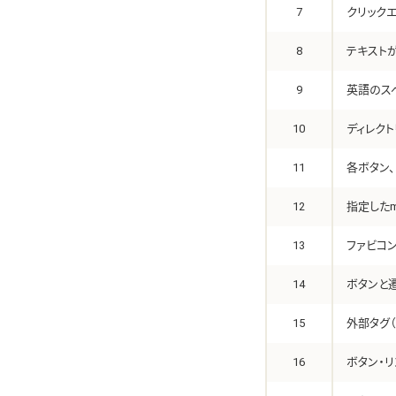
7
クリック
8
テキスト
9
英語のス
10
ディレク
11
各ボタン
12
指定したm
13
ファビコ
14
ボタンと
15
外部タグ（
16
ボタン・