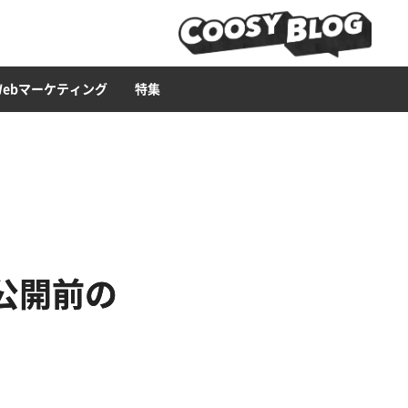
ービス
ース構築
ライティング
Web広告
LP
セキュリティー
ブランディング・CI
CMS
Web集客ハウツー
Web制作ツール
イラスト
Webマーケティング
特集
公開前の