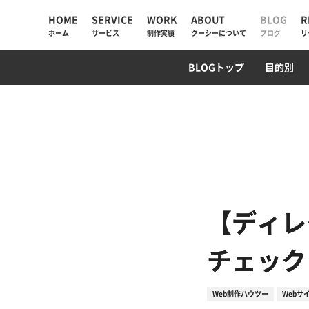
HOME
SERVICE
WORK
ABOUT
BLOG
R
ホーム
サービス
制作実績
クーシーについて
ブログ
リ
UIUX・サイト設計
コーポレートサイト
AI検索・LLMO対策
WebデザインTips
AIチャットボット
ECサイト
SEO対策
PM/デ
プログ
BLOGトップ
目的別
AIソリューション
コーポレートサイト
会社情報
Web制作
採用サイト
私たちが大切にしていく
と
Web戦略・設計
ECサイト
お知らせ
デザイン・ブランディング
プロモーション
クーシーラボ岩手
Webサイト改善
サービスサイト・SaaS
ロンドン支社
【ディレ
システム開発・DX支援
システム開発
ミャンマー支店
チェック
集客・マーケティング
Web制作ハウツー
Webサ