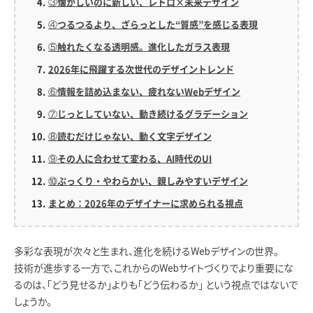
③懐かしいのに新しい、レトロ×未来デザイン
④つるつるより、ざらっとした“質感”を感じる表現
⑤触れたくなる透明感。進化したガラス表現
2026年に飛躍する次世代のデザイントレンド
⑥情報を詰め込まない、疲れないWebデザイン
⑦じっとしていない、動き続けるグラデーション
⑧読むだけじゃない、動く文字デザイン
⑨その人に合わせて変わる、AI時代のUI
⑩ぷっくり・やわらかい、親しみやすいデザイン
まとめ：2026年のデザイナーに求められる視点
多彩な表現が次々と生まれ、進化を続けるWebデザインの世界。
技術が進歩する一方で、これからのWebサイトづくりでより重要にな
るのは、「どう見せるか」よりも「どう伝わるか」 という視点ではないで
しょうか。