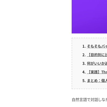
そもそもバ
【目的別に
何がいいか
【実践】Th
まとめ：個人
自然言語で対話しな