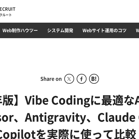
ECRUIT
クルート
・トレンド
ィレクション
ラミング
オウンドメディア
Web最新トレンド
サイト運用・管理・保守
EC構築
コンテンツ制作・SEOライティング
フロントエンド(HTML/CSS)
採用サイト
CMS開発・構築
カルチャー
プロモーション
コンテンツ運用
サーバ構築
撮影・動画編集
ガジェット
アクセス解析
Webサ
データベ
Web制作ハウツー
システム開発
Webサイト運用のコツ
ディレクション部
こ
デザイン部
システム開発部
アカウントプランニング部
Share on
Webマーケティング事業
部
年版】Vibe Codingに最適な
コーポレート部
or、Antigravity、Claude
オフショア事業
b Copilotを実際に使って比
グローバル事業部