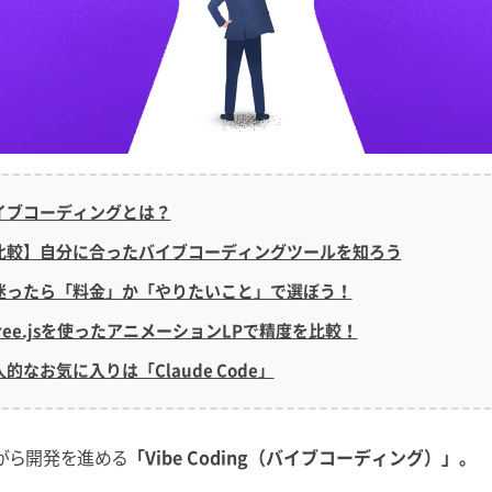
イブコーディングとは？
比較】自分に合ったバイブコーディングツールを知ろう
迷ったら「料金」か「やりたいこと」で選ぼう！
ree.jsを使ったアニメーションLPで精度を比較！
的なお気に入りは「Claude Code」
がら開発を進める
「Vibe Coding（バイブコーディング）」。