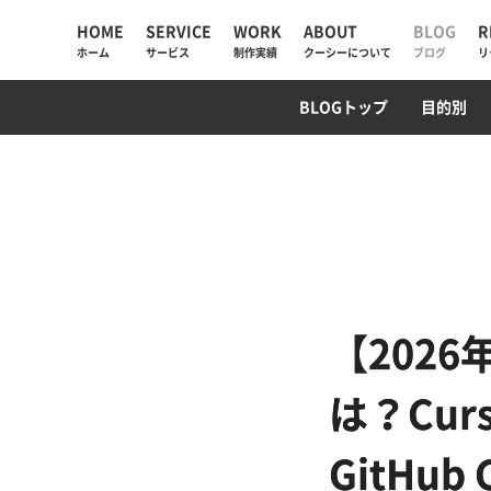
HOME
SERVICE
WORK
ABOUT
BLOG
R
ホーム
サービス
制作実績
クーシーについて
ブログ
リ
UIUX・サイト設計
コーポレートサイト
AI検索・LLMO対策
WebデザインTips
AIチャットボット
ECサイト
SEO対策
PM/デ
プログ
BLOGトップ
目的別
AIソリューション
コーポレートサイト
会社情報
Web制作
採用サイト
私たちが大切にしていく
と
Web戦略・設計
ECサイト
お知らせ
デザイン・ブランディング
プロモーション
クーシーラボ岩手
Webサイト改善
サービスサイト・SaaS
ロンドン支社
【2026
システム開発・DX支援
システム開発
ミャンマー支店
は？Curs
集客・マーケティング
GitHu