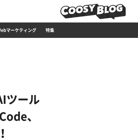
ービス
ース構築
ライティング
Web広告
LP
セキュリティー
ブランディング・CI
CMS
Web集客ハウツー
Web制作ツール
イラスト
Webマーケティング
特集
AIツール
 Code、
較！