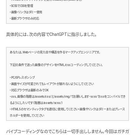
・SCSSでCSSを管理
・画像・リンクはダミー使用
・最新ブラウザのみ対応
具体的には、次の内容でChatGPTに指示しました。
あなたは、Webページの見た目や構造を作るマークアップエンジニアです。
下記の条件で送った画像のデザインをHTML/cssコーディングしてください。
・PC/SPレスポンシブ
・画面サイズが可変されてもレイアウトが崩れないようにしてください
・対応ブラウザは最新のみでOK
・css、画像の階層は/assets/css/と/assets/img/でお願いします・scssでcssをコンパイルでき
るようにしたいです（階層は/assets/scss/）
・HTML5のセマンティックタグを適切に使用してください・画像やリンクはダミーまたはプレース
ホルダーを使用してください
バイブコーディングなのでこちらは一切手出ししません。今回はガチガ