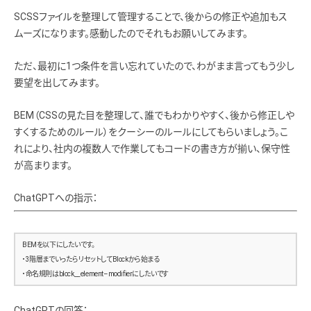
    align-items: center;
        <h2>タイトルテキストテキストテキストテキスト</h2>
SCSSファイルを整理して管理することで、後からの修正や追加もス
    justify-content: space-between;
        <a href=”#” class=”btn-read”>READ MORE</a>
ムーズになります。感動したのでそれもお願いしてみます。
  }
      </article>
      <article class=”pickup-item”>
  .site-logo {
ただ、最初に1つ条件を言い忘れていたので、わがまま言ってもう少し
        <img src=”/assets/img/sample3.jpg” alt=”記事サムネイル3″>
    font-size: 2rem;
要望を出してみます。
        <h2>タイトルテキストテキストテキストテキスト</h2>
  }
        <a href=”#” class=”btn-read”>READ MORE</a>
      </article>
BEM（CSSの見た目を整理して、誰でもわかりやすく、後から修正しや
  .site-nav ul {
    </section>
すくするためのルール）をクーシーのルールにしてもらいましょう。こ
    display: flex;
れにより、社内の複数人で作業してもコードの書き方が揃い、保守性
    gap: 2rem;
    <div class=”content-wrapper”>
が高まります。
    list-style: none;
      <div class=”content-main”>
    margin: 0;
        <!– ブログ記事ループ –>
    padding: 0;
ChatGPTへの指示：
        <article class=”post” itemscope itemtype=”https://schema.org/BlogPosting”>
          <header class=”post-header”>
    a {
            <h2 class=”post-title” itemprop=”headline”>タイトルテキストテキストテキストテキスト</h
      color: #fff;
2>
BEMを以下にしたいです。
      text-decoration: none;
            <time datetime=”2020-01-01″ itemprop=”datePublished”>2020/01/01</time>
・3階層までいったらリセットしてBlockから始まる
      font-size: 1.4rem;
            <span class=”post-category”>カテゴリ1</span>
・命名規則はblock__element–modifierにしたいです
          </header>
      &:hover {
          <figure class=”post-thumb”>
ChatGPTの回答：
        opacity: 0.7;