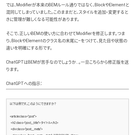
  .content-main {
        <section class=”profile”>
では、Modifierが本来のBEMルール通りではなく、BlockやElementと
    flex: 1;
          <img src=”/assets/img/profile.jpg” alt=”プロフィール画像”>
混同してしまっていました。このままだと、スタイルを追加・変更すると
          <h3>Name Name</h3>
きに管理が難しくなる可能性があります。
    .post {
          <p>プロフィールテキストテキストテキストテキスト…</p>
      margin-bottom: 4rem;
        </section>
そこで、正しいBEMの使い方に合わせてModifierを修正します。つま
      border-bottom: 1px solid #eee;
      padding-bottom: 2rem;
り、BlockやElementのクラス名の末尾に–をつけて、見た目や状態の
        <section class=”ranking”>
違いを明確にする形です。
          <h3>Ranking</h3>
      .post-title {
          <ul>
        font-size: 2rem;
            <li><img src=”/assets/img/sample7.jpg” alt=””></li>
ChatGPTはBEMが苦手なのでしょうか…。一旦こちらから修正版を送
        margin-bottom: 0.5rem;
            <li><img src=”/assets/img/sample8.jpg” alt=””></li>
ります。
      }
            <li><img src=”/assets/img/sample9.jpg” alt=””></li>
      .post-category {
          </ul>
ChatGPTへの指示：
        color: #888;
        </section>
        font-size: 1.2rem;
        margin-left: 1rem;
        <section class=”archive”>
      }
以下は例です。このようにできますか？
          <h3>Archive</h3>
      .post-thumb {
          <ul>
        margin: 1.5rem 0;
<article class=”post”>
            <li><a href=”#”>2024年10月 (XX)</a></li>
      }
  <h2 class=”post__title”>タイトル</h2>
            <li><a href=”#”>2024年09月 (XX)</a></li>
      .btn-read {
  <div class=”post__meta”>
            <li><a href=”#”>2024年08月 (XX)</a></li>
        font-size: 1.2rem;