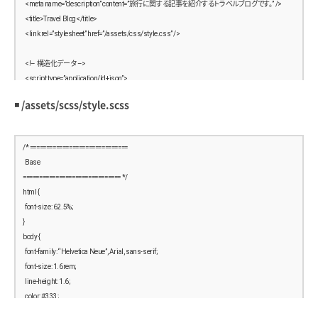
  <meta name=”description” content=”旅行に関する記事を紹介するトラベルブログです。” />
  <title>Travel Blog</title>
  <link rel=”stylesheet” href=”/assets/css/style.css” />
  <!– 構造化データ –>
  <script type=”application/ld+json”>
  {
◾️
/assets/scss/style.scss
    “@context”: “https://schema.org”,
    “@type”: “WebPage”,
    “name”: “Travel Blog”,
/* ==============================
    “description”: “旅行に関する記事を紹介するトラベルブログです。”,
  Base
    “publisher”: {
============================== */
      “@type”: “Organization”,
html {
      “name”: “Travel Blog”
  font-size: 62.5%;
    }
}
  }
body {
  </script>
  font-family: “Helvetica Neue”, Arial, sans-serif;
</head>
  font-size: 1.6rem;
<body>
  line-height: 1.6;
  <header class=”site-header”>
  color: #333;
    <div class=”site-header__inner”>
  margin: 0;
      <h1 class=”site-logo”>Travel Blog</h1>