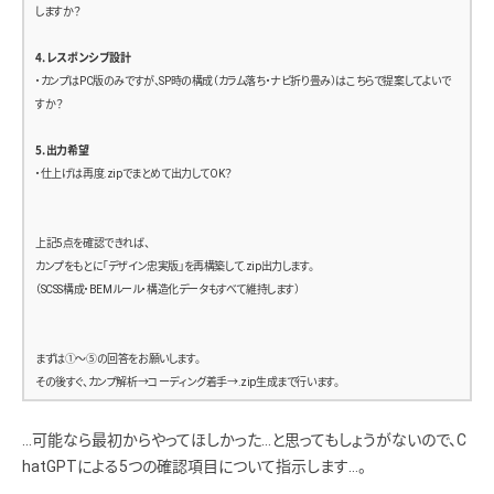
しますか？
4. レスポンシブ設計
・カンプはPC版のみですが、SP時の構成（カラム落ち・ナビ折り畳み）はこちらで提案してよいで
すか？
5. 出力希望
・仕上げは再度.zipでまとめて出力してOK？
上記5点を確認できれば、
カンプをもとに「デザイン忠実版」を再構築して.zip出力します。
（SCSS構成・BEMルール・構造化データもすべて維持します）
まずは①〜⑤の回答をお願いします。
その後すぐ、カンプ解析→コーディング着手→.zip生成まで行います。
…可能なら最初からやってほしかった…と思ってもしょうがないので、C
hatGPTによる5つの確認項目について指示します…。