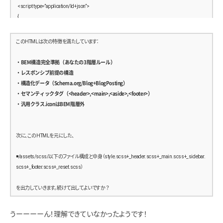
  }
  <script type=”application/ld+json”>
}
  {
    “@context”: “https://schema.org”,
    “@type”: “Blog”,
このHTMLは次の特徴を満たしています：
    “name”: “Travel Blog”,
    “description”: “旅の記録とおすすめスポットを紹介するブログ。”,
・BEM構造完全準拠（あなたの3階層ルール）
    “url”: “https://example.com/”,
・レスポンシブ前提の構造
    “publisher”: {
・構造化データ（Schema.org/Blog+BlogPosting）
      “@type”: “Organization”,
・セマンティックタグ（<header>,<main>,<aside>,<footer>）
      “name”: “Travel Blog”,
・汎用クラス.iconはBEM階層外
      “logo”: {
        “@type”: “ImageObject”,
        “url”: “https://example.com/assets/img/logo.png”
次に、このHTMLを元にした、
      }
    },
◾️/assets/scss/以下のファイル構成と中身（style.scss+_header.scss+_main.scss+_sidebar.
    “blogPost”: [
scss+_footer.scss+_reset.scss）
      {
        “@type”: “BlogPosting”,
を出力していきます。続けて出してよいですか？
        “headline”: “世界一周の旅：1日目”,
        “image”: “https://example.com/assets/img/sample1.jpg”,
うーーーーん！理解できていなかったようです！
        “datePublished”: “2025-01-01”,