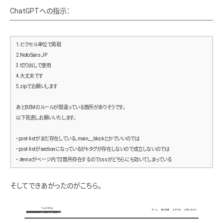
ChatGPTへの指示：
1.ピクセル単位で再現
2.Noto Sans JP
3.切り出して使用
4.大丈夫です
5.zipでお願いします
あとBEMのルールが間違っている箇所がありそうです。
以下見直しお願いいたします。
・post-listがまだ存在している、main__blockとかでいいのでは
・post-listがsectionになっているがhタグが存在しないので成立しないのでは
・.item aがページ内で2箇所存在するのでcssがどちらにも効いてしまっている
そしてできあがったのがこちら。