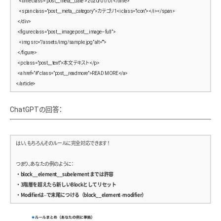
    <time class=”post__meta__date”>2020/01/01</time>
            <li><a href=”#”>2024年07月 (XX)</a></li>
        color: #000;
    <span class=”post__meta__category”>カテゴリ1<i class=”icon”></i></span>
          </ul>
        text-decoration: underline;
  </div>
        </section>
      }
  <figure class=”post__image post__image–full”>
      </aside>
    }
    <img src=”/assets/img/sample.jpg” alt=””>
    </div>
  }
  </figure>
  </main>
  <p class=”post__text”>本文テキスト</p>
  .sidebar {
  <a href=”#” class=”post__readmore”>READ MORE</a>
  <footer class=”site-footer”>
    width: 300px;
</article>
    <div class=”footer-inner”>
    flex-shrink: 0;
      <section class=”footer-about”>
        <h4>About</h4>
ChatGPTの回答：
    section {
        <p>テキストテキストテキストテキスト…</p>
      margin-bottom: 3rem;
      </section>
    }
      <section class=”footer-menu”>
はい、もちろんそのルールに完全対応できます ！
        <h4>Menu</h4>
    h3 {
        <ul>
つまり、あなたの例のように：
      font-size: 1.6rem;
          <li><a href=”#”>NEW</a></li>
・block__element__subelement までは許容
      margin-bottom: 1rem;
          <li><a href=”#”>CATEGORY</a></li>
・3階層を超えたら新しいBlockとしてリセット
      border-bottom: 1px solid #ccc;
          <li><a href=”#”>COLUMN</a></li>
・Modifierは–で末尾につける（block__element–modifier）
      padding-bottom: 0.5rem;
          <li><a href=”#”>Q&amp;A</a></li>
    }
        </ul>
      </section>