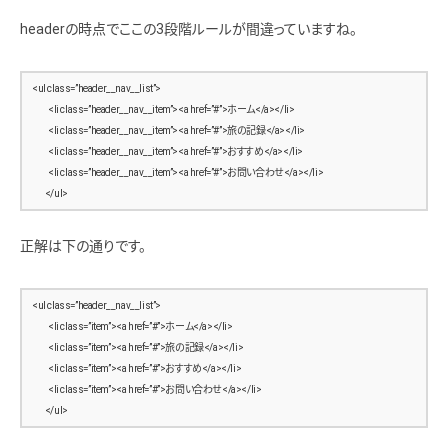
        “author”: { “@type”: “Person”, “name”: “Yurino Nakamura” }
headerの時点でここの3段階ルールが間違っていますね。
      }
    ]
  }
<ul class=”header__nav__list”>
  </script>
          <li class=”header__nav__item”><a href=”#”>ホーム</a></li>
</head>
          <li class=”header__nav__item”><a href=”#”>旅の記録</a></li>
<body>
          <li class=”header__nav__item”><a href=”#”>おすすめ</a></li>
          <li class=”header__nav__item”><a href=”#”>お問い合わせ</a></li>
  <!– ======================
        </ul>
       Header
  ====================== –>
  <header class=”header”>
正解は下の通りです。
    <div class=”header__inner”>
      <h1 class=”header__logo”>
        <a href=”/” class=”header__logo__link”>
<ul class=”header__nav__list”>
          <img src=”/assets/img/logo.png” alt=”Travel Blog ロゴ”>
          <li class=”item”><a href=”#”>ホーム</a></li>
        </a>
          <li class=”item”><a href=”#”>旅の記録</a></li>
      </h1>
          <li class=”item”><a href=”#”>おすすめ</a></li>
      <nav class=”header__nav”>
          <li class=”item”><a href=”#”>お問い合わせ</a></li>
        <ul class=”header__nav__list”>
        </ul>
          <li class=”header__nav__item”><a href=”#”>ホーム</a></li>
          <li class=”header__nav__item”><a href=”#”>旅の記録</a></li>