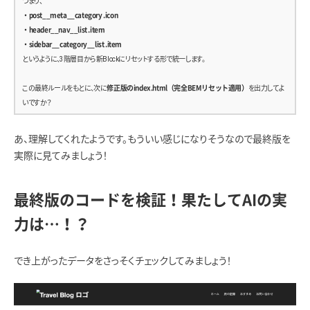
つまり、
            <div class=”post__meta”>
・post__meta__category .icon
              <time class=”post__meta__date”>2025/02/15</time>
・header__nav__list .item
              <span class=”post__meta__category”>
・sidebar__category__list .item
                アジア
というように、3階層目から新Blockにリセットする形で統一します。
                <i class=”icon icon–sun” aria-hidden=”true”></i>
              </span>
この最終ルールをもとに、次に
修正版のindex.html（完全BEMリセット適用）
を出力してよ
            </div>
いですか？
            <p class=”post__text”>
              タイでは美しい寺院と屋台料理を満喫。バンコクの夜景は圧巻でした。
            </p>
あ、理解してくれたようです。もういい感じになりそうなので最終版を
            <a href=”#” class=”post__readmore”>続きを読む</a>
実際に見てみましょう！
          </div>
        </article>
      </section>
最終版のコードを検証！果たしてAIの実
力は…！？
      <!– サイドバー –>
      <aside class=”sidebar”>
        <section class=”sidebar__profile”>
でき上がったデータをさっそくチェックしてみましょう！
          <h2 class=”sidebar__title”>プロフィール</h2>
          <figure class=”sidebar__profile__image”>
            <img src=”/assets/img/profile.jpg” alt=”筆者プロフィール写真”>
          </figure>