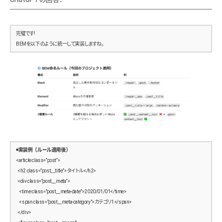
            <img src=”/assets/img/sample4.jpg” alt=”記事サムネイル” itemprop=”image”>
      }
          </figure>
    }
          <div class=”post-body” itemprop=”articleBody”>
  }
完璧です!
            本文テキストテキストテキストテキストテキスト…
}
BEMを以下のように統一して実装しますね。
          </div>
          <a href=”#” class=”btn-read”>READ MORE</a>
/* ==============================
        </article>
  Pickup Section
============================== */
        <!– 他の記事（2つ目・3つ目） –>
.pickup {
        <article class=”post” itemscope itemtype=”https://schema.org/BlogPosting”>
  display: grid;
          <header class=”post-header”>
  grid-template-columns: repeat(auto-fit, minmax(320px, 1fr));
            <h2 class=”post-title” itemprop=”headline”>タイトルテキストテキストテキストテキスト</h
  gap: 2rem;
2>
  max-width: 1200px;
            <time datetime=”2020-01-01″ itemprop=”datePublished”>2020/01/01</time>
  margin: 2rem auto;
            <span class=”post-category”>カテゴリ1</span>
◾️実装例（ルール適用後）
  padding: 0 1rem;
          </header>
<article class=”post”>
          <figure class=”post-thumb”>
  <h2 class=”post__title”>タイトル</h2>
  .pickup-item {
            <img src=”/assets/img/sample5.jpg” alt=”記事サムネイル” itemprop=”image”>
  <div class=”post__meta”>
    text-align: center;
          </figure>
    <time class=”post__meta-date”>2020/01/01</time>
          <div class=”post-body” itemprop=”articleBody”>
    <span class=”post__meta-category”>カテゴリ1</span>
    h2 {
            本文テキストテキストテキストテキストテキスト…
  </div>
      font-size: 1.4rem;
          </div>