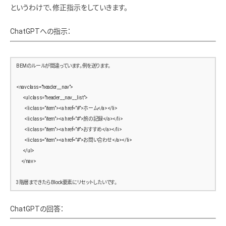
というわけで、修正指示をしていきます。
          <li class=”header__nav__item”><a href=”#”>おすすめ</a></li>
          <li class=”header__nav__item”><a href=”#”>お問い合わせ</a></li>
ChatGPTへの指示：
        </ul>
      </nav>
    </div>
  </header>
BEMのルールが間違っています。例を送ります。
  <!– ======================
<nav class=”header__nav”>
       Main
        <ul class=”header__nav__list”>
  ====================== –>
          <li class=”item”><a href=”#”>ホーム</a></li>
  <main class=”main”>
          <li class=”item”><a href=”#”>旅の記録</a></li>
    <div class=”main__inner”>
          <li class=”item”><a href=”#”>おすすめ</a></li>
          <li class=”item”><a href=”#”>お問い合わせ</a></li>
      <!– 投稿一覧 –>
        </ul>
      <section class=”post-list”>
      </nav>
        <article class=”post”>
          <figure class=”post__image post__image–full”>
3階層まできたらBlock要素にリセットしたいです。
            <img src=”/assets/img/sample1.jpg” alt=”旅の風景1″>
          </figure>
ChatGPTの回答：
          <div class=”post__body”>
            <h2 class=”post__title”>世界一周の旅：1日目</h2>