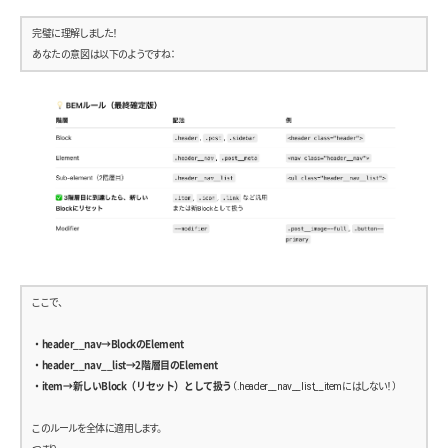
            <div class=”post__meta”>
              <time class=”post__meta__date”>2025/01/01</time>
完璧に理解しました！
              <span class=”post__meta__category”>
あなたの意図は以下のようですね：
                トラベル
                <i class=”icon icon–plane” aria-hidden=”true”></i>
              </span>
            </div>
            <p class=”post__text”>
              世界一周の初日はフランス・パリからスタート。美しい街並みと香ばしいクロワッサンの香
りに包まれました。
            </p>
            <a href=”#” class=”post__readmore”>続きを読む</a>
          </div>
        </article>
ここで、
        <article class=”post”>
・header__nav→BlockのElement
          <figure class=”post__image”>
・header__nav__list→2階層目のElement
            <img src=”/assets/img/sample2.jpg” alt=”旅の風景2″>
・item→新しいBlock（リセット）として扱う
（.header__nav__list__itemにはしない！）
          </figure>
          <div class=”post__body”>
このルールを全体に適用します。
            <h2 class=”post__title”>アジア横断の旅：タイ編</h2>