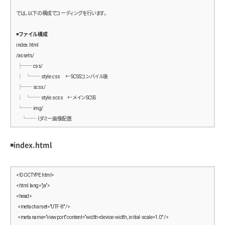
では、以下の構成でコーディングを行います。
◾️ファイル構成
index.html
/assets/
  ├── css/
  │    └── style.css      ← SCSSコンパイル後
  ├── scss/
  │    └── style.scss     ← メインSCSS
  └── img/
       └── （ダミー画像配置
◾️index.html
<!DOCTYPE html>
<html lang=”ja”>
<head>
  <meta charset=”UTF-8″ />
  <meta name=”viewport” content=”width=device-width, initial-scale=1.0″ />