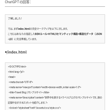
ChatGPTの回答：
    }
  }
  .footer-copy {
了解しました！
    text-align: center;
    font-size: 1.2rem;
では、まず
index.html
の完全マークアップを以下に示します。
    color: #888;
こちらはあなたの指定した
BEMルール+HTML5セマンティック構造+構造化データ（JSON
    margin-top: 2rem;
-LD）
に完全準拠しています。
  }
}
◾️/index.html
/* ==============================
  Responsive
<!DOCTYPE html>
============================== */
<html lang=”ja”>
@media screen and (max-width: 768px) {
<head>
  .content-wrapper {
  <meta charset=”UTF-8″>
    flex-direction: column;
  <meta name=”viewport” content=”width=device-width, initial-scale=1.0″>
  <title>Travel Blog | サンプルサイト</title>
    .sidebar {
  <meta name=”description” content=”世界中を旅するトラベルブログのサンプルサイトです。旅の
      width: 100%;
記録やおすすめスポットを紹介します。”>
    }
  <link rel=”stylesheet” href=”/assets/css/style.css”>