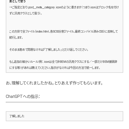
素として使う
      margin-bottom: 1rem;
→ご指定どおり.post__meta__category .iconのように書きます（つまり.iconはブロック名を付け
    }
ずに汎用クラスとして扱う）。
    ul {
      list-style: none;
この方針で全ファイル（index.html、各SCSS分割ファイル、最終コンパイル済みCSS）に反映して
      padding: 0;
続行します。
      a {
そのまま進めて問題なければ「了解しました」とだけ返してください。
        color: #333;
        text-decoration: none;
もし追加の細かいルール（例：.iconは全て非BEMの汎用クラスにする／一部だけBEM接頭辞
      }
にする等）があれば教えてください。指示がなければ今回の方法で統一します。
    }
お、理解してくれましたかね。とりあえず作ってもらいます。
    .twitter-box {
      background: #eaeaea;
ChatGPTへの指示：
      height: 200px;
      display: flex;
      align-items: center;
      justify-content: center;
了解しました
      color: #666;
      font-size: 1.4rem;