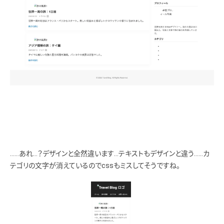
          <p class=”sidebar__profile__text”>
            世界を旅するWebデザイナー。訪れた国は30カ国以上。写真と文章で旅の魅力を発信して
います。
          </p>
        </section>
        <section class=”sidebar__category”>
          <h2 class=”sidebar__title”>カテゴリ</h2>
          <ul class=”sidebar__category__list”>
            <li class=”sidebar__category__item”><a href=”#”>ヨーロッパ</a></li>
            <li class=”sidebar__category__item”><a href=”#”>アジア</a></li>
            <li class=”sidebar__category__item”><a href=”#”>南米</a></li>
            <li class=”sidebar__category__item”><a href=”#”>北欧</a></li>
          </ul>
……あれ…？デザインと全然違います…テキストもデザインと違う……カ
        </section>
テゴリの文字が消えているのでcssもミスしてそうですね。
      </aside>
    </div>
  </main>
  <!– ======================