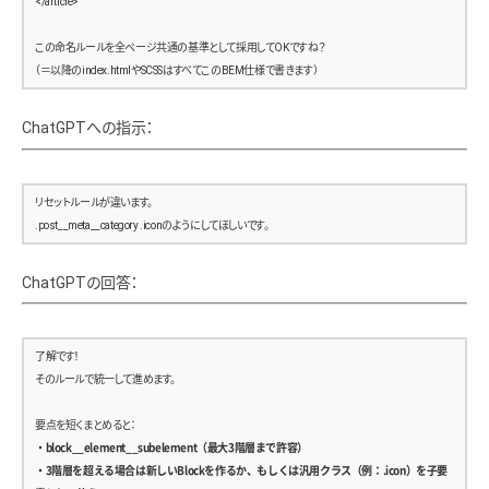
</article>
/* ==============================
この命名ルールを全ページ共通の基準として採用してOKですね？
  Footer
（＝以降のindex.htmlやSCSSはすべてこのBEM仕様で書きます）
============================== */
.site-footer {
  background: #f7f7f7;
ChatGPTへの指示：
  padding: 4rem 1rem;
  .footer-inner {
リセットルールが違います。
    display: flex;
.post__meta__category .iconのようにしてほしいです。
    flex-wrap: wrap;
    gap: 3rem;
    max-width: 1200px;
ChatGPTの回答：
    margin: 0 auto;
    section {
了解です！
      flex: 1;
そのルールで統一して進めます。
      min-width: 280px;
    }
要点を短くまとめると：
・block__element__subelement（最大3階層まで許容）
    h4 {
・3階層を超える場合は新しいBlockを作るか、もしくは汎用クラス（例：.icon）を子要
      font-size: 1.6rem;