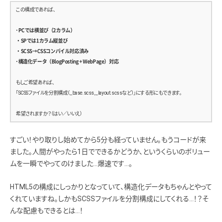
  background: #fff;
      <nav class=”site-nav”>
この構成であれば、
}
        <ul>
          <li><a href=”#”>NEW</a></li>
・
PCでは横並び（2カラム）
img {
          <li><a href=”#”>COLUMN</a></li>
・SPでは1カラム縦並び
  max-width: 100%;
          <li><a href=”#”>SERIES</a></li>
・SCSS→CSSコンパイル対応済み
  height: auto;
          <li><a href=”#”>Q&amp;A</a></li>
・
構造化データ（BlogPosting + WebPage）対応
  display: block;
          <li><a href=”#”>CONTACT</a></li>
}
        </ul>
もしご希望あれば、
      </nav>
「SCSSファイルを分割構成（_base.scss, _layout.scssなど）」にする形にもできます。
/* ==============================
    </div>
  Header
  </header>
希望されますか？（はい／いいえ）
============================== */
.site-header {
  <main class=”site-main”>
すごい！やり取りし始めてから5分も経っていません。もうコードが来
  background: #222;
    <section class=”pickup”>
ました。人間がやったら1日でできるかどうか、というくらいのボリュー
  color: #fff;
      <article class=”pickup-item”>
ムを一瞬でやってのけました…爆速です…。
        <img src=”/assets/img/sample1.jpg” alt=”記事サムネイル1″>
  &__inner {
        <h2>タイトルテキストテキストテキストテキスト</h2>
    max-width: 1200px;
HTML5の構成にしっかりとなっていて、構造化データもちゃんとやって
        <a href=”#” class=”btn-read”>READ MORE</a>
    margin: 0 auto;
      </article>
くれていますね。しかもSCSSファイルを分割構成にしてくれる…！？そ
    padding: 1rem;
      <article class=”pickup-item”>
んな配慮もできるとは…！
    display: flex;
        <img src=”/assets/img/sample2.jpg” alt=”記事サムネイル2″>