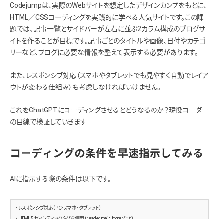
Codejumpは、実際のWebサイトを想定したデザインカンプをもとに、
HTML／CSSコーディングを実践的に学べる人気サイトです。この課
題では、記事一覧とサイドバーが左右に並ぶ2カラム構成のブログサ
イトを作ることが目標です。記事ごとのタイトルや画像、日付やカテゴ
リーなど、ブログに必要な情報を整えて表示する必要があります。
また、レスポンシブ対応（スマホやタブレットでも見やすく自動でレイア
ウトが変わる仕組み）も考慮しなければいけません。
これをChatGPTにコーディングさせるとどうなるのか？現役コーダー
の目線で検証していきます！
コーディングの条件を早速指示してみる
AIに指示する際の条件は以下です。
・レスポンシブ対応（PC・スマホ・タブレット）
・HTML5セマンティックタグを使用（header,main,footerなど）