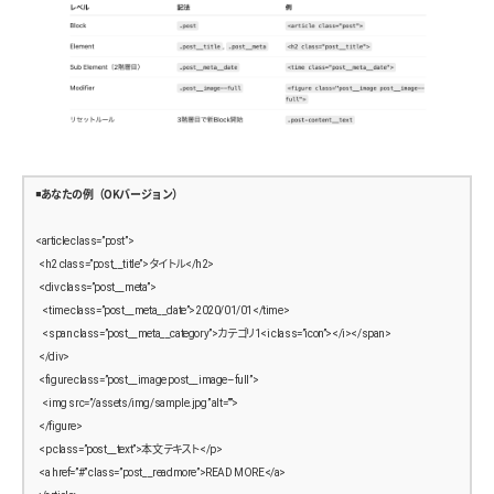
    .ranking ul,
      <section class=”footer-twitter”>
    .archive ul {
        <h4>Twitter</h4>
      list-style: none;
        <div class=”twitter-box”>ツイート埋め込みエリア</div>
      padding: 0;
      </section>
      margin: 0;
    </div>
    }
    <p class=”footer-copy”>&copy; Travel Blog</p>
  </footer>
    .ranking li {
</body>
◾️あなたの例（OKバージョン）
      margin-bottom: 1rem;
</html>
    }
<article class=”post”>
  <h2 class=”post__title”>タイトル</h2>
    .archive a {
  <div class=”post__meta”>
      color: #333;
    <time class=”post__meta__date”>2020/01/01</time>
      text-decoration: none;
    <span class=”post__meta__category”>カテゴリ1<i class=”icon”></i></span>
  </div>
      &:hover {
  <figure class=”post__image post__image–full”>
        text-decoration: underline;
    <img src=”/assets/img/sample.jpg” alt=””>
      }
  </figure>
    }
  <p class=”post__text”>本文テキスト</p>
  }
  <a href=”#” class=”post__readmore”>READ MORE</a>
}