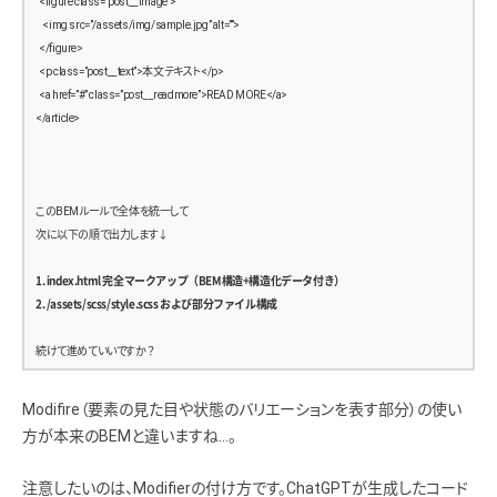
  <figure class=”post__image”>
      margin: 1rem 0;
          <a href=”#” class=”btn-read”>READ MORE</a>
    <img src=”/assets/img/sample.jpg” alt=””>
    }
        </article>
  </figure>
  <p class=”post__text”>本文テキスト</p>
    .btn-read {
        <article class=”post” itemscope itemtype=”https://schema.org/BlogPosting”>
  <a href=”#” class=”post__readmore”>READ MORE</a>
      font-size: 1.2rem;
          <header class=”post-header”>
</article>
      color: #000;
            <h2 class=”post-title” itemprop=”headline”>タイトルテキストテキストテキストテキスト</h
      text-decoration: underline;
2>
    }
            <time datetime=”2020-01-01″ itemprop=”datePublished”>2020/01/01</time>
  }
            <span class=”post-category”>カテゴリ1</span>
このBEMルールで全体を統一して
}
          </header>
次に以下の順で出力します↓
          <figure class=”post-thumb”>
/* ==============================
            <img src=”/assets/img/sample6.jpg” alt=”記事サムネイル” itemprop=”image”>
1. index.html 完全マークアップ（BEM構造+構造化データ付き）
  Main content + Sidebar
          </figure>
2. /assets/scss/style.scss および部分ファイル構成
============================== */
          <div class=”post-body” itemprop=”articleBody”>
.content-wrapper {
            本文テキストテキストテキストテキストテキスト…
続けて進めていいですか？
  display: flex;
          </div>
  gap: 3rem;
          <a href=”#” class=”btn-read”>READ MORE</a>
Modifire（要素の見た目や状態のバリエーションを表す部分）の使い
  max-width: 1200px;
        </article>
  margin: 3rem auto;
方が本来のBEMと違いますね…。
      </div>
  padding: 0 1rem;
注意したいのは、Modifierの付け方です。ChatGPTが生成したコード
      <aside class=”sidebar”>