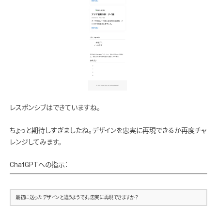
       Footer
  ====================== –>
  <footer class=”footer”>
    <div class=”footer__inner”>
      <p class=”footer__copy”>&copy; 2025 Travel Blog. All Rights Reserved.</p>
    </div>
  </footer>
</body>
</html>
レスポンシブはできていますね。
ちょっと期待しすぎましたね。デザインを忠実に再現できるか再度チャ
レンジしてみます。
ChatGPTへの指示：
最初に送ったデザインと違うようです。忠実に再現できますか？