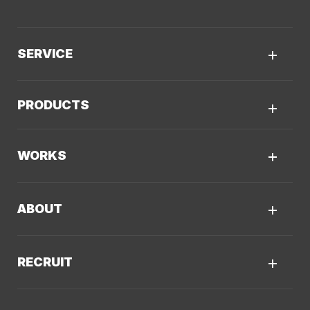
SERVICE
サービスTOP
PRODUCTS
AIソリューション
Kaiwable（AIチャットボット）
Web制作
WORKS
LLMO／AIO／GEO診断
Web戦略・設計
制作実績TOP
デザイン・ブランディング
ABOUT
コーポレートサイト
Webサイト改善
クーシーについてTOP
採用サイト
システム開発・DX支援
RECRUIT
会社概要
ECサイト
集客・マーケティング
採用情報TOP
私たちが大切にしていくこと
プロモーションサイト