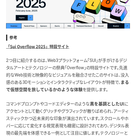
参考
「Sui Overflow 2025」特設サイト
2つ目に紹介するのは、Web3プラットフォーム「SUI」が手がけるデジ
タルアートとテクノロジーの祭典「Overflow」の特設サイトです。先進
的なWeb技術と映像的なビジュアルを融合させたこのサイトは、没入
感のある3Dモーションとインタラクティブなレイアウトが特徴で、
まる
を提供します。
で仮想空間を旅しているかのような体験
コマンドプロンプトやコードエディターのような
に
黒を基調としたUI
アクセントとして動くグリッチやグラフィックが散りばめられ、アーティ
スティックかつ近未来的な印象が演出されています。スクロールやホ
バーに応じて変化する視覚表現も緻密に設計されており、デジタル表
現の最先端を体感できる一例として注目に値します。テクノロジーと