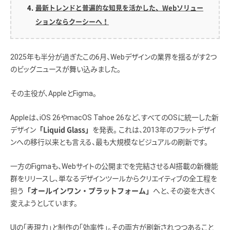
最新トレンドと普遍的な知見を活かした、Webソリュー
ションならクーシーへ！
2025年も半分が過ぎたこの6月、Webデザインの業界を揺るがす2つ
のビッグニュースが舞い込みました。
その主役が、AppleとFigma。
Appleは、iOS 26やmacOS Tahoe 26など、すべてのOSに統一した新
デザイン
を発表。 これは、2013年のフラットデザイ
「Liquid Glass」
ンへの移行以来とも言える、最も大規模なビジュアルの刷新です。
一方のFigmaも、Webサイトの公開までを完結させるAI搭載の新機能
群をリリースし、単なるデザインツールからクリエイティブの全工程を
担う
へと、その姿を大きく
「オールインワン・プラットフォーム」
変えようとしています。
UIの「表現力」と制作の「効率性」。その両方が刷新されつつあること