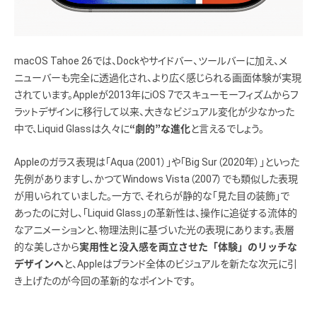
macOS Tahoe 26では、Dockやサイドバー、ツールバーに加え、メ
ニューバーも完全に透過化され、より広く感じられる画面体験が実現
されています。Appleが2013年にiOS 7でスキューモーフィズムからフ
ラットデザインに移行して以来、大きなビジュアル変化が少なかった
中で、Liquid Glassは久々に
と言えるでしょう。
“劇的”な進化
Appleのガラス表現は「Aqua（2001）」や「Big Sur（2020年）」といった
先例がありますし、かつてWindows Vista（2007）でも類似した表現
が用いられていました。一方で、それらが静的な「見た目の装飾」で
あったのに対し、「Liquid Glass」の革新性は、操作に追従する流体的
なアニメーションと、物理法則に基づいた光の表現にあります。表層
的な美しさから
実用性と没入感を両立させた「体験」のリッチな
と、Appleはブランド全体のビジュアルを新たな次元に引
デザインへ
き上げたのが今回の革新的なポイントです。