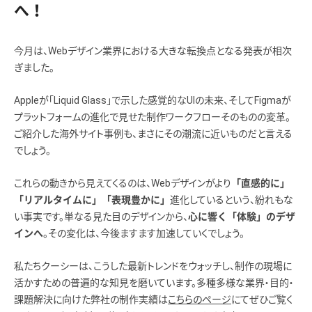
へ！
今月は、Webデザイン業界における大きな転換点となる発表が相次
ぎました。
Appleが「Liquid Glass」で示した感覚的なUIの未来、そしてFigmaが
プラットフォームの進化で見せた制作ワークフローそのものの変革。
ご紹介した海外サイト事例も、まさにその潮流に近いものだと言える
でしょう。
これらの動きから見えてくるのは、Webデザインがより
「直感的に」
進化しているという、紛れもな
「リアルタイムに」「表現豊かに」
い事実です。単なる見た目のデザインから、
心に響く「体験」のデザ
。その変化は、今後ますます加速していくでしょう。
インへ
私たちクーシーは、こうした最新トレンドをウォッチし、制作の現場に
活かすための普遍的な知見を磨いています。多種多様な業界・目的・
課題解決に向けた弊社の制作実績は
こちらのページ
にてぜひご覧く