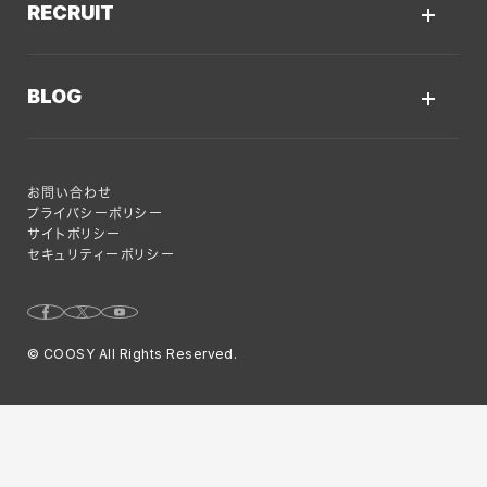
システム開発・DX支援
RECRUIT
会社概要
ECサイト
集客・マーケティング
採用情報TOP
私たちが大切にしていくこと
プロモーションサイト
BLOG
Webサイト制作に関するご質問
AI新規事業部
お知らせ
サービスサイト
クーシーのサービスに関するよくあるご質問
クーシーブログTOP
ディレクション部
クーシーラボ 岩手
システム開発
お問い合わせ
目的別
デザイン部
ロンドン支社
プライバシーポリシー
サイトポリシー
Web制作ハウツー
システム開発部
ミャンマー支店
セキュリティーポリシー
システム開発
アカウント・プランニング部
Webサイト運用のコツ
Webマーケティング事業部
© COOSY All Rights Reserved.
Webマーケティング
コーポレート部
特集
オフショア
グローバル事業部