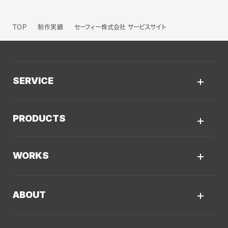
TOP
制作実績
セーフィー株式会社 サービスサイト
SERVICE
サービスTOP
PRODUCTS
AIソリューション
Kaiwable（AIチャットボット）
Web制作
WORKS
LLMO／AIO／GEO診断
Web戦略・設計
制作実績TOP
デザイン・ブランディング
ABOUT
コーポレートサイト
Webサイト改善
クーシーについてTOP
採用サイト