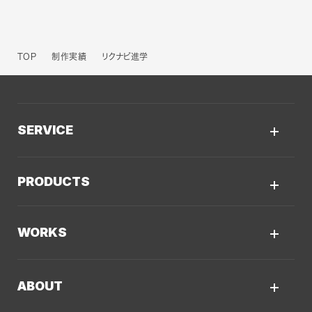
TOP
制作実績
リクナビ進学
SERVICE
サービスTOP
PRODUCTS
AIソリューション
Kaiwable（AIチャットボット）
Web制作
WORKS
LLMO／AIO／GEO診断
Web戦略・設計
制作実績TOP
デザイン・ブランディング
ABOUT
コーポレートサイト
Webサイト改善