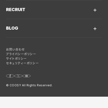
クーシーについてTOP
採用サイト
システム開発・DX支援
RECRUIT
会社概要
ECサイト
集客・マーケティング
採用情報TOP
私たちが大切にしていくこと
プロモーションサイト
BLOG
Webサイト制作に関するご質問
AI新規事業部
お知らせ
サービスサイト
クーシーのサービスに関するよくあるご質問
クーシーブログTOP
ディレクション部
クーシーラボ 岩手
システム開発
お問い合わせ
目的別
デザイン部
ロンドン支社
プライバシーポリシー
サイトポリシー
Web制作ハウツー
システム開発部
ミャンマー支店
セキュリティーポリシー
システム開発
アカウント・プランニング部
Webサイト運用のコツ
Webマーケティング事業部
© COOSY All Rights Reserved.
Webマーケティング
コーポレート部
特集
オフショア