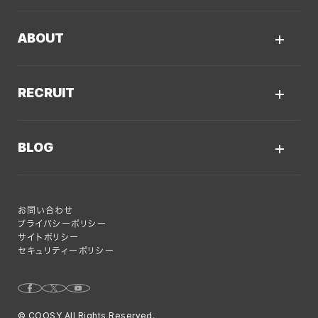
Web戦略・設計
制作実績TOP
デザイン・ブランディング
ABOUT
コーポレートサイト
Webサイト改善
クーシーについてTOP
採用サイト
システム開発・DX支援
RECRUIT
会社概要
ECサイト
集客・マーケティング
採用情報TOP
私たちが大切にしていくこと
プロモーションサイト
BLOG
Webサイト制作に関するご質問
AI新規事業部
お知らせ
サービスサイト
クーシーのサービスに関するよくあるご質問
クーシーブログTOP
ディレクション部
クーシーラボ 岩手
システム開発
お問い合わせ
目的別
デザイン部
ロンドン支社
プライバシーポリシー
サイトポリシー
Web制作ハウツー
システム開発部
ミャンマー支店
セキュリティーポリシー
システム開発
アカウント・プランニング部
Webサイト運用のコツ
Webマーケティング事業部
© COOSY All Rights Reserved.