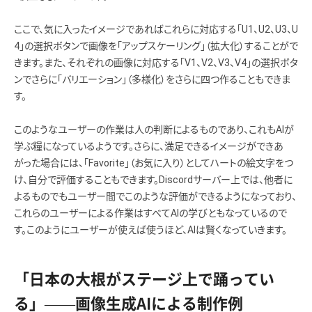
ここで、気に入ったイメージであればこれらに対応する「U1、U2、U3、U
4」の選択ボタンで画像を「アップスケーリング」（拡大化）することがで
きます。また、それぞれの画像に対応する「V1、V2、V3、V4」の選択ボタ
ンでさらに「バリエーション」（多様化）をさらに四つ作ることもできま
す。
このようなユーザーの作業は人の判断によるものであり、これもAIが
学ぶ糧になっているようです。さらに、満足できるイメージができあ
がった場合には、「Favorite」（お気に入り）としてハートの絵文字をつ
け、自分で評価することもできます。Discordサーバー上では、他者に
よるものでもユーザー間でこのような評価ができるようになっており、
これらのユーザーによる作業はすべてAIの学びともなっているので
す。このようにユーザーが使えば使うほど、AIは賢くなっていきます。
「日本の大根がステージ上で踊ってい
る」——画像生成AIによる制作例