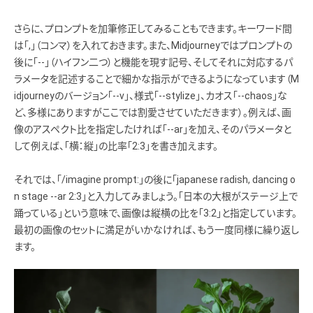
さらに、プロンプトを加筆修正してみることもできます。キーワード間
は「,」（コンマ）を入れておきます。また、Midjourneyではプロンプトの
後に「--」（ハイフン二つ）と機能を現す記号、そしてそれに対応するパ
ラメータを記述することで細かな指示ができるようになっています（M
idjourneyのバージョン「--v」、様式「--stylize」、カオス「--chaos」な
ど、多様にありますがここでは割愛させていただきます）。例えば、画
像のアスペクト比を指定したければ「--ar」を加え、そのパラメータと
して例えば、「横：縦」の比率「2:3」を書き加えます。
それでは、「/imagine prompt:」の後に「japanese radish, dancing o
n stage --ar 2:3」と入力してみましょう。「日本の大根がステージ上で
踊っている」という意味で、画像は縦横の比を「3:2」と指定しています。
最初の画像のセットに満足がいかなければ、もう一度同様に繰り返し
ます。