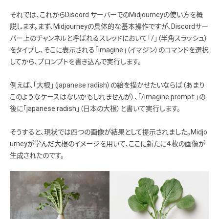
それでは、これからDiscord サーバーでのMidjourneyの使い方を概
説します。まず、Midjourneyの具体的な基本操作ですが、Discordサー
バー上のチャンネルと呼ばれるスレッドにおいて「/」（半角スラッシュ）
をタイプし、そこに表示される「imagine」（イマジン）のコマンドを選択
してから、プロンプトを書き込んで実行します。
例えば、「大根」（japanese radish）の絵を描かせたいならば（あまり
このようなケースはないかもしれませんが）、「/imagine prompt:」の
後に「japanese radish」（日本の大根）と書いて実行します。
そうすると、現状では四つの画像が結果として提示されました。Midjo
urneyが学んだ大根のイメージを用いて、ここに新たに４枚の画像が
生成されたのです。