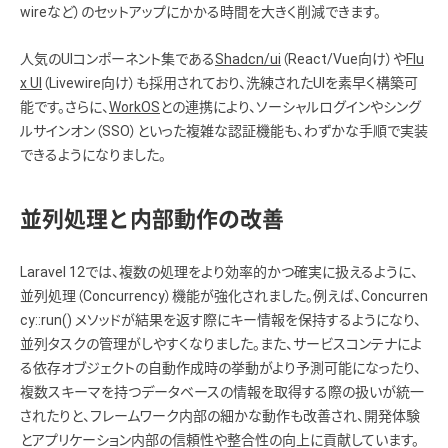
wireなど）のセットアップにかかる時間を大きく削減できます。
人気のUIコンポーネント集である
Shadcn/ui
（React/Vue向け）や
Flu
x UI
（Livewire向け）も採用されており、洗練されたUIを素早く構築可
能です。さらに、
WorkOS
との連携により、ソーシャルログインやシング
ルサインオン（SSO）といった複雑な認証機能も、わずかな手順で実装
できるようになりました。
並列処理と内部動作の改善
Laravel 12では、複数の処理をより効率的かつ確実に扱えるように、
並列処理（Concurrency）機能が強化されました。例えば、Concurren
cy::run() メソッドが結果を返す際にキー情報を保持するようになり、
並列タスクの管理がしやすくなりました。また、サービスコンテナによ
る依存オブジェクトの自動作成時の挙動がより予測可能になったり、
複数スキーマを持つデータベースの情報を取得する際の扱いが統一
されたりと、フレームワーク内部の細かな動作も改善され、開発体験
とアプリケーション内部の信頼性や整合性の向上に貢献しています。