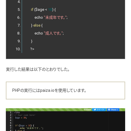
if
(
$age 
<
18
)
{
        echo 
"未成年です。"
;
}
else
{
        echo 
"成人です。"
;
}
?>
実行した結果は以下のとおりでした。
PHPの実行にはpaiza.ioを使用しています。