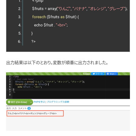
<?
php
    $fruits 
=
 array
(
"りんご"
,
"バナナ"
,
"オレンジ"
,
"グレープ"
);
foreach
(
$fruits 
as
 $fruit
)
{
      echo $fruit 
.
"<br>"
;
}
?>
出力結果は以下のとおり。変数が順番に出力されました。