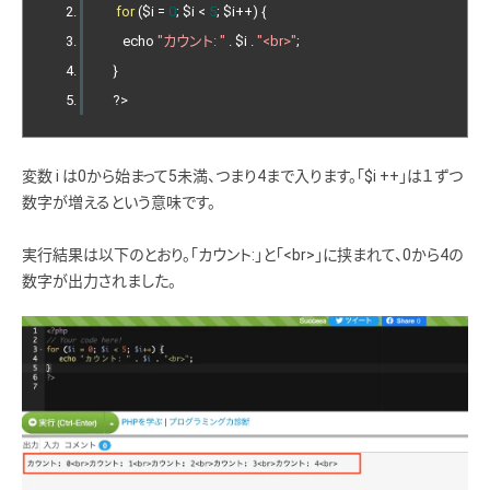
for
(
$i 
=
0
;
 $i 
<
5
;
 $i
++)
{
      echo 
"カウント: "
.
 $i 
.
"<br>"
;
}
?>
変数 i は0から始まって5未満、つまり4まで入ります。「$i ++」は１ずつ
数字が増えるという意味です。
実行結果は以下のとおり。「カウント:」と「<br>」に挟まれて、0から4の
数字が出力されました。