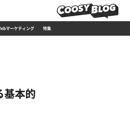
ービス
ース構築
ライティング
Web広告
LP
セキュリティー
ブランディング・CI
CMS
Web集客ハウツー
Web制作ツール
イラスト
Webマーケティング
特集
る基本的