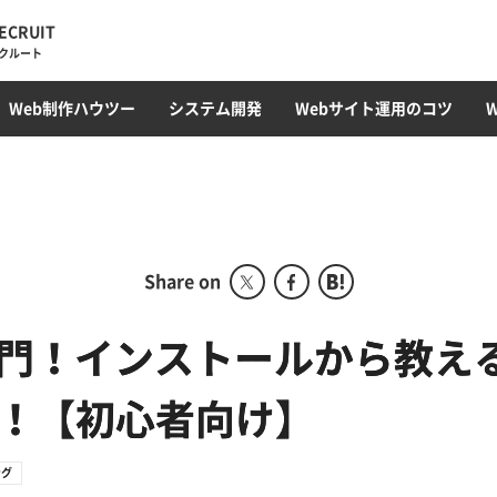
ECRUIT
クルート
・トレンド
ィレクション
ラミング
オウンドメディア
Web最新トレンド
サイト運用・管理・保守
EC構築
コンテンツ制作・SEOライティング
フロントエンド(HTML/CSS)
採用サイト
CMS開発・構築
カルチャー
プロモーション
コンテンツ運用
サーバ構築
撮影・動画編集
ガジェット
アクセス解析
Webサ
データベ
Web制作ハウツー
システム開発
Webサイト運用のコツ
ディレクション部
こ
デザイン部
システム開発部
アカウントプランニング部
Share on
Webマーケティング事業
部
js入門！インストールから教え
コーポレート部
！【初心者向け】
オフショア事業
ング
グローバル事業部