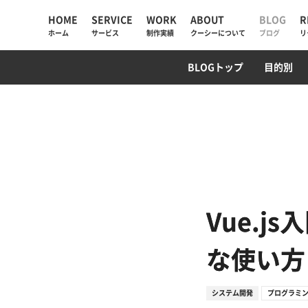
HOME
SERVICE
WORK
ABOUT
BLOG
R
ホーム
サービス
制作実績
クーシーについて
ブログ
リ
UIUX・サイト設計
コーポレートサイト
AI検索・LLMO対策
WebデザインTips
AIチャットボット
ECサイト
SEO対策
PM/デ
プログ
BLOGトップ
目的別
AIソリューション
コーポレートサイト
会社情報
Web制作
採用サイト
私たちが大切にしていく
と
Web戦略・設計
ECサイト
お知らせ
デザイン・ブランディング
プロモーション
クーシーラボ岩手
Webサイト改善
サービスサイト・SaaS
ロンドン支社
Vue.
システム開発・DX支援
システム開発
ミャンマー支店
な使い方
集客・マーケティング
システム開発
プログラミ