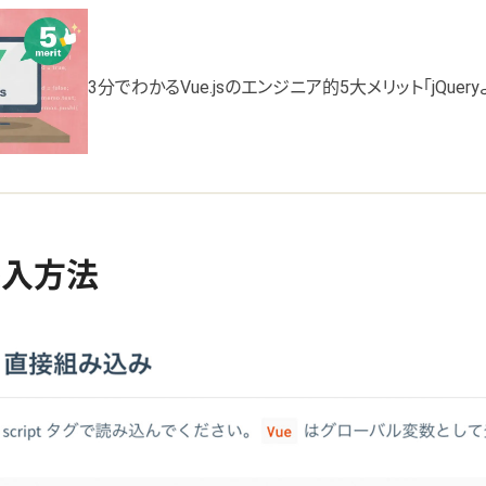
3分でわかるVue.jsのエンジニア的5大メリット「jQuer
の導入方法