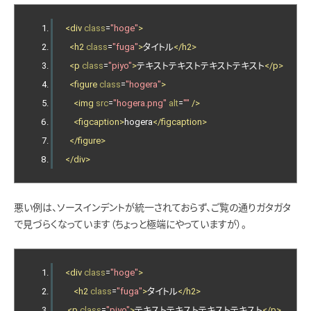
<div
class
=
"hoge"
>
<h2
class
=
"fuga"
>
タイトル
</h2>
<p
class
=
"piyo"
>
テキストテキストテキストテキスト
</p>
<figure
class
=
"hogera"
>
<img
src
=
"hogera.png"
alt
=
""
/>
<figcaption>
hogera
</figcaption>
</figure>
</div>
悪い例は、ソースインデントが統一されておらず、ご覧の通りガタガタ
で見づらくなっています（ちょっと極端にやっていますが）。
<div
class
=
"hoge"
>
<h2
class
=
"fuga"
>
タイトル
</h2>
<p
class
=
"piyo"
>
テキストテキストテキストテキスト
</p>