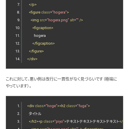
</p>
<figure
class
=
"hogera"
>
<img
src
=
"hogera.png"
alt
=
""
/>
<figcaption>
        hogera
</figcaption>
</figure>
</div>
これに対して、悪い例は改行に一貫性がなく見づらいです（極端に
やっています）。
<div
class
=
"hoge"
><h2
class
=
"fuga"
>
  タイトル
</h2><p
class
=
"piyo"
>
テキストテキストテキストテキスト
</p><