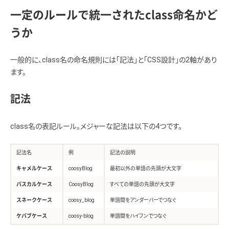
一定のルールで統一されたclass命名かど
うか
一般的に、class名の命名規則には「記法」と「CSS設計」の2軸があり
ます。
記法
class名の表記ルール。メジャーな記法は以下の4つです。
記法名
例
記法の説明
キャメルケース
coosyBlog
最初以外の単語の先頭が大文字
パスカルケース
CoosyBlog
すべての単語の先頭が大文字
スネークケース
coosy_blog
単語間をアンダーバーでつなぐ
ケバブケース
coosy-blog
単語間をハイフンでつなぐ