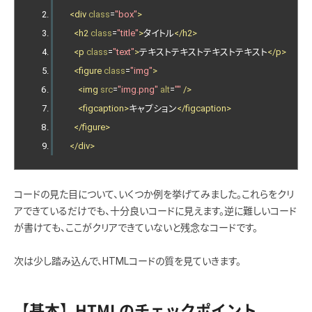
<div
class
=
"box"
>
<h2
class
=
"title"
>
タイトル
</h2>
<p
class
=
"text"
>
テキストテキストテキストテキスト
</p>
<figure
class
=
"img"
>
<img
src
=
"img.png"
alt
=
""
/>
<figcaption>
キャプション
</figcaption>
</figure>
</div>
コードの見た目について、いくつか例を挙げてみました。これらをクリ
アできているだけでも、十分良いコードに見えます。逆に難しいコード
が書けても、ここがクリアできていないと残念なコードです。
次は少し踏み込んで、HTMLコードの質を見ていきます。
【基本】HTMLのチェックポイント