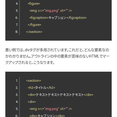
<figure>
<img
src
=
"img.png"
alt
=
""
/>
<figcaption>
キャプション
</figcaption>
</figure>
</section>
悪い例では、divタグが多用されています。これだと、どんな要素なの
かわかりません。アウトラインの中の要素が意味のないHTMLでマー
クアップされると、こうなります。
<section>
<h2>
タイトル
</h2>
<div>
テキストテキストテキストテキスト
</div>
<div>
<img
src
=
"img.png"
alt
=
""
/>
<div>
キャプション
</div>