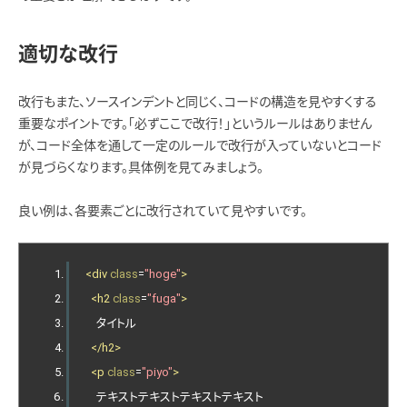
適切な改行
改行もまた、ソースインデントと同じく、コードの構造を見やすくする
重要なポイントです。「必ずここで改行！」というルールはありません
が、コード全体を通して一定のルールで改行が入っていないとコード
が見づらくなります。具体例を見てみましょう。
良い例は、各要素ごとに改行されていて見やすいです。
<div
class
=
"hoge"
>
<h2
class
=
"fuga"
>
    タイトル
</h2>
<p
class
=
"piyo"
>
    テキストテキストテキストテキスト