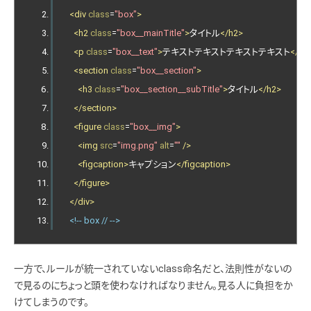
<div
class
=
"box"
>
<h2
class
=
"box__mainTitle"
>
タイトル
</h2>
<p
class
=
"box__text"
>
テキストテキストテキストテキスト
</p>
<section
class
=
"box__section"
>
<h3
class
=
"box__section__subTitle"
>
タイトル
</h2>
</section>
<figure
class
=
"box__img"
>
<img
src
=
"img.png"
alt
=
""
/>
<figcaption>
キャプション
</figcaption>
</figure>
</div>
<!-- box // -->
一方で、ルールが統一されていないclass命名だと、法則性がないの
で見るのにちょっと頭を使わなければなりません。見る人に負担をか
けてしまうのです。