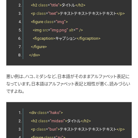
<h2
class
=
"title"
>
タイトル
</h2>
<p
class
=
"text"
>
テキストテキストテキストテキスト
</p>
<figure
class
=
"img"
>
<img
src
=
"img.png"
alt
=
""
/>
<figcaption>
キャプション
</figcaption>
</figure>
</div>
悪い例は、ハコ、ミダシなど、日本語がそのままアルファベット表記に
なっています。日本語はアルファベット表記と相性が悪く、読みづらい
ですよね。
<div
class
=
"hako"
>
<h2
class
=
"midasi"
>
タイトル
</h2>
<p
class
=
"bun"
>
テキストテキストテキストテキスト
</p>
<figure
class
=
"zu"
>