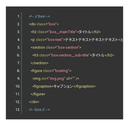
<!-- // box -->
<div
class
=
"box"
>
<h2
class
=
"box__mainTitle"
>
タイトル
</h2>
<p
class
=
"box-text"
>
テキストテキストテキストテキスト
</p>
<section
class
=
"box-section"
>
<h3
class
=
"box-section__sub-title"
>
タイトル
</h2>
</section>
<figure
class
=
"boxImg"
>
<img
src
=
"img.png"
alt
=
""
/>
<figcaption>
キャプション
</figcaption>
</figure>
</div>
<!-- box // -->