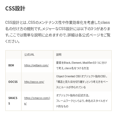
CSS設計
CSS設計とは、CSSのメンテナンス性や作業効率化を考慮したclass
名の付け方の規則です。メジャーなCSS設計には以下の3つがありま
す。ここでは簡単な説明に止めますので、詳細は各公式ページをご覧
ください。
公式URL
説明
要素をBlock、Element、Modifierの3つに分け
BEM
https://getbem.com/
て考え、class名をつける方法
Object Oriented CSS（オブジェクト指向CSS）。
OOCSS
http://oocss.org/
「構造と見た目を切り離す」という考え方をベー
スにルールが作られている
オブジェクト指向の記述方法。
SMACS
https://smacss.com/j
フレームワークというより、命名のスタイルガイ
S
a/
ド的なもの