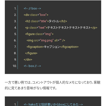
<!-- // box -->
<div
class
=
"box"
>
<h2
class
=
"title"
>
タイトル
</h2>
<p
class
=
"text"
>
テキストテキストテキストテキスト
</p>
<figure
class
=
"img"
>
<img
src
=
"img.png"
alt
=
""
/>
<figcaption>
キャプション
</figcaption>
</figure>
</div>
<!-- box // -->
一方で悪い例では、コメントアウトが個人的なメモになっており、客観
的に見てあまり意味がない情報です。
<!-- hakoだと恰好悪いからboxにしてみた -->