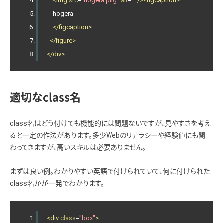
<img
src
=
"hogera.png"
alt
=
""
/><figcaption>
    hogera
</figcaption>
</figure>
</div>
適切なclass名
class名はどう付けても機能的には問題ないですが、見やすさを考え
ると一定の作法があります。多少Webのリテラシーや経験値にも関
わってきますが、高いスキルは必要ありません。
まずは良い例。わかりやすい英語で付けられていて、何に付けられた
class名かが一発でわかります。
<div
class
=
"box"
>