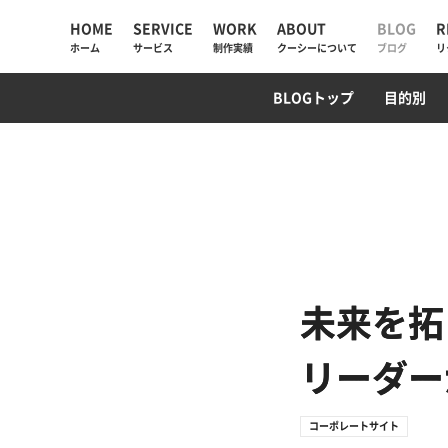
HOME
SERVICE
WORK
ABOUT
BLOG
R
ホーム
サービス
制作実績
クーシーについて
ブログ
リ
UIUX・サイト設計
コーポレートサイト
AI検索・LLMO対策
WebデザインTips
AIチャットボット
ECサイト
SEO対策
PM/デ
プログ
BLOGトップ
目的別
AIソリューション
コーポレートサイト
会社情報
Web制作
採用サイト
私たちが大切にしていく
と
Web戦略・設計
ECサイト
お知らせ
デザイン・ブランディング
プロモーション
クーシーラボ岩手
Webサイト改善
サービスサイト・SaaS
ロンドン支社
未来を拓
システム開発・DX支援
システム開発
ミャンマー支店
リーダー
集客・マーケティング
コーポレートサイト