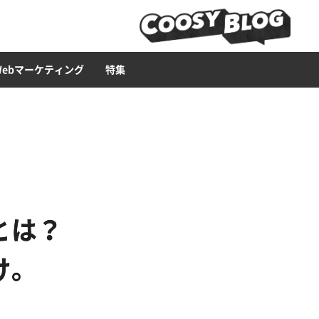
ービス
ース構築
ライティング
Web広告
LP
セキュリティー
ブランディング・CI
CMS
Web集客ハウツー
Web制作ツール
イラスト
Webマーケティング
特集
とは？
け。