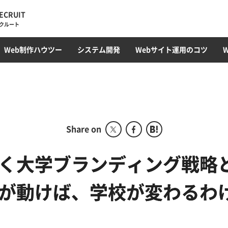
ECRUIT
クルート
・トレンド
ィレクション
ラミング
オウンドメディア
Web最新トレンド
サイト運用・管理・保守
EC構築
コンテンツ制作・SEOライティング
フロントエンド(HTML/CSS)
採用サイト
CMS開発・構築
カルチャー
プロモーション
コンテンツ運用
サーバ構築
撮影・動画編集
ガジェット
アクセス解析
Webサ
データベ
Web制作ハウツー
システム開発
Webサイト運用のコツ
ディレクション部
こ
デザイン部
システム開発部
アカウントプランニング部
Share on
Webマーケティング事業
部
く大学ブランディング戦略
コーポレート部
が動けば、学校が変わるわ
オフショア事業
グローバル事業部