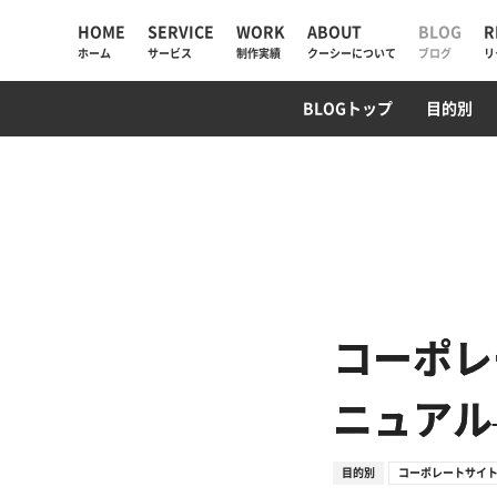
HOME
SERVICE
WORK
ABOUT
BLOG
R
ホーム
サービス
制作実績
クーシーについて
ブログ
リ
UIUX・サイト設計
コーポレートサイト
AI検索・LLMO対策
WebデザインTips
AIチャットボット
ECサイト
SEO対策
PM/デ
プログ
BLOGトップ
目的別
AIソリューション
コーポレートサイト
会社情報
Web制作
採用サイト
私たちが大切にしていく
と
Web戦略・設計
ECサイト
お知らせ
デザイン・ブランディング
プロモーション
クーシーラボ岩手
Webサイト改善
サービスサイト・SaaS
ロンドン支社
コーポレ
システム開発・DX支援
システム開発
ミャンマー支店
ニュアル
集客・マーケティング
目的別
コーポレートサイ