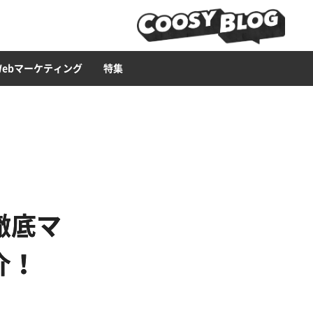
ービス
ース構築
ライティング
Web広告
LP
セキュリティー
ブランディング・CI
CMS
Web集客ハウツー
Web制作ツール
イラスト
Webマーケティング
特集
徹底マ
介！