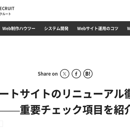
ECRUIT
クルート
・トレンド
ィレクション
ラミング
オウンドメディア
Web最新トレンド
サイト運用・管理・保守
EC構築
コンテンツ制作・SEOライティング
フロントエンド(HTML/CSS)
採用サイト
CMS開発・構築
カルチャー
プロモーション
コンテンツ運用
サーバ構築
撮影・動画編集
ガジェット
アクセス解析
Webサ
データベ
Web制作ハウツー
システム開発
Webサイト運用のコツ
ディレクション部
こ
デザイン部
システム開発部
アカウントプランニング部
Share on
Webマーケティング事業
部
ートサイトのリニューアル
コーポレート部
——重要チェック項目を紹
オフショア事業
ト
グローバル事業部