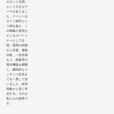
のネット活用」
という大きなテ
ーマがありまし
た。クーシーは
サイト制作とい
う枠を超え、こ
の戦略の実現を
ビジネスパート
ナーとして企
画・運用の段階
から支援。価格
比較、一括見積
もり、検索等の
基本機能を網羅
し、継続的なコ
ンテンツ拡充ま
でを一貫して担
いました。経営
戦略から深く伴
走する。それが
私たちの姿勢で
す。