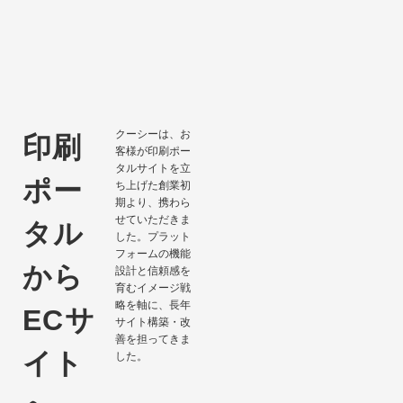
クーシーは、お
印刷
客様が印刷ポー
タルサイトを立
ポー
ち上げた創業初
期より、携わら
せていただきま
タル
した。プラット
フォームの機能
から
設計と信頼感を
育むイメージ戦
略を軸に、長年
ECサ
サイト構築・改
善を担ってきま
イト
した。