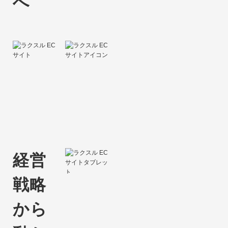
へ
経営
戦略
から