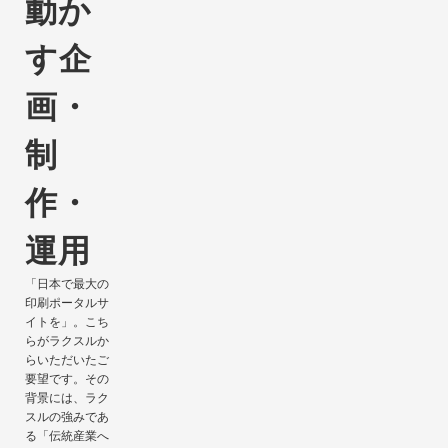
動か
す
企
画・
制
作・
運用
「日本で最大の
印刷ポータルサ
イトを」。こち
らがラクスルか
らいただいたご
要望です。その
背景には、ラク
スルの強みであ
る「伝統産業へ