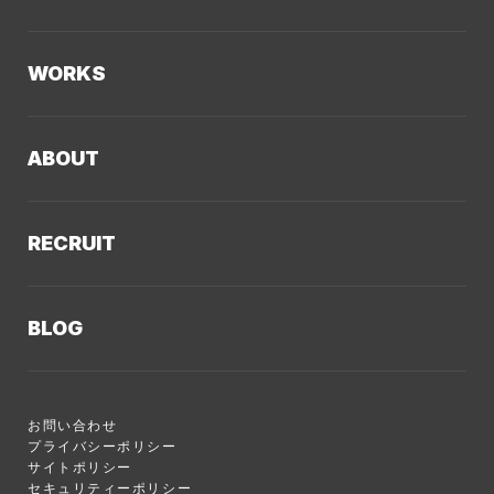
AIソリューション
Kaiwable（AIチャットボット）
Web制作
WORKS
LLMO／AIO／GEO診断
Web戦略・設計
制作実績TOP
デザイン・ブランディング
ABOUT
コーポレートサイト
Webサイト改善
クーシーについてTOP
採用サイト
システム開発・DX支援
RECRUIT
会社概要
ECサイト
集客・マーケティング
採用情報TOP
私たちが大切にしていくこと
プロモーションサイト
Webサイト制作に関するご質問
BLOG
AI新規事業部
お知らせ
サービスサイト
クーシーのサービスに関するよくあるご質問
クーシーブログTOP
ディレクション部
クーシーラボ 岩手
システム開発
お問い合わせ
目的別
デザイン部
ロンドン支社
プライバシーポリシー
サイトポリシー
Web制作ハウツー
システム開発部
ミャンマー支店
セキュリティーポリシー