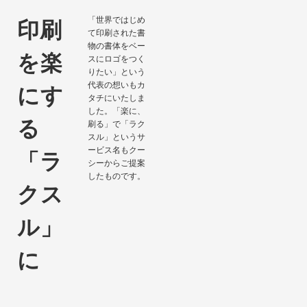
「世界ではじめ
印刷
て印刷された書
物の書体をベー
を楽
スにロゴをつく
りたい」という
代表の想いもカ
にす
タチにいたしま
した。「楽に、
る
刷る」で「ラク
スル」というサ
ービス名もクー
「ラ
シーからご提案
したものです。
クス
ル」
に