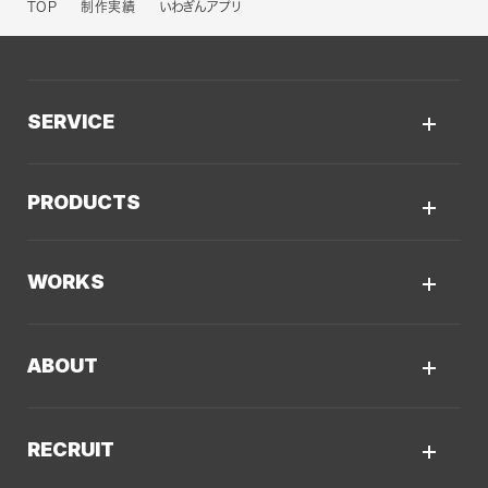
TOP
制作実績
いわぎんアプリ
SERVICE
サービスTOP
PRODUCTS
AIソリューション
Kaiwable（AIチャットボット）
Web制作
WORKS
LLMO／AIO／GEO診断
Web戦略・設計
制作実績TOP
デザイン・ブランディング
ABOUT
コーポレートサイト
Webサイト改善
クーシーについてTOP
採用サイト
システム開発・DX支援
RECRUIT
会社概要
ECサイト
集客・マーケティング