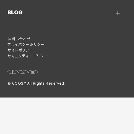
採用情報TOP
私たちが大切にしていくこと
プロモーションサイト
BLOG
Webサイト制作に関するご質問
AI新規事業部
お知らせ
サービスサイト
クーシーのサービスに関するよくあるご質問
クーシーブログTOP
ディレクション部
クーシーラボ 岩手
システム開発
お問い合わせ
目的別
デザイン部
ロンドン支社
プライバシーポリシー
サイトポリシー
Web制作ハウツー
システム開発部
ミャンマー支店
セキュリティーポリシー
システム開発
アカウント・プランニング部
Webサイト運用のコツ
Webマーケティング事業部
© COOSY All Rights Reserved.
Webマーケティング
コーポレート部
特集
オフショア
グローバル事業部
よくあるご質問