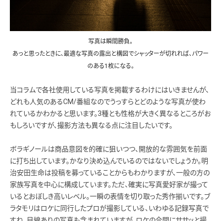
写真は瞬間勝負。
あっと思ったときに、最適な写真の露出と構図でシャッターが切れれば、パワー
のある1枚になる。
当コラムで各社使用している写真を掲載するわけにはいきませんが、
どれも人気のあるCM/番組なのでうっすらとどのような写真が使わ
れているかわかると思います。3種とも性格が大きく異なるところがお
もしろいですが、撮影方法も異なる点に注目したいです。
ボラギノールは商品意図を的確に狙いつつ、開放的な雰囲気を前面
に打ち出しています。かなり決め込んでいるのではないでしょうか。明
治安田生命は投稿を募っていることからもわかりますが、一般の方の
家族写真を中心に構成しています。ただ、確実に写真愛好家が撮って
いるとおぼしき高いレベル。一瞬の表情を切り取った秀作揃いです。ブ
ラタモリはロケに同行したプロが撮影している、いわゆる記録写真で
すね。目線ありの写真も含まれていますが、ロケの合間にササッと撮