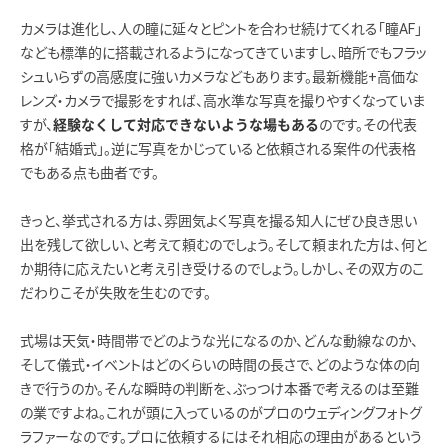
カメラは進化し、人の瞳に延々とピントを合わせ続けてくれる「瞳AF」
なども標準的に搭載されるようになってきていますし、暗所でもフラッ
シュいらずの高感度に強いカメラなどもあります。最新機能+高価な
レンズ・カメラで撮影をすれば、高水準な写真を撮りやすくなっていま
すが、
のです。その代表
経験なくして対応できないような場もある
格が「結婚式」。逆に写真をかじっていると依頼される案件の代表格
でもある点も曲者です。
きっと、挙式される方は、雰囲気よく写真を撮る知人にぜひ良き思い
出を残して欲しい、と考えて頼むのでしょう。そして頼まれた方は、何と
か期待に応えたいと考え引き受けるのでしょう。しかし、その双方のこ
だわりこそが失敗を生むのです。
式場は天気・時間帯でどのような光になるのか、どんな動線なのか、
そして儀式・イベントはどのくらいの時間の長さで、どのような体の向
きで行うのか。そんな瞬時の判断を、ぶっつけ本番で考えるのは至難
の業ですよね。これが頭に入っているのがプロのウェディングフォトグ
ラファーなのです。プロに依頼するにはそれ相応の理由があるという