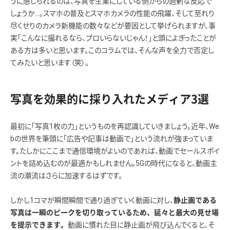
うに感じられるのは、写真を生業にしている側からの過剰な反応で
しょうか…。スマホの普及とスマホカメラの性能の飛躍、そして至れり
尽くせりのカメラ新機能の数々などが要因として挙げられますが、事
実「こんなに撮れるなら、プロいらないじゃん！」と頭によぎったことが
ある方は多いと思います。このコラムでは、そんな声を全力で否定し
てみたいと思います（笑）。
写真を効果的に採り入れたメディア3選
最初に「写真1枚の力」というものを再認識していきましょう。近年、We
bの世界を筆頭に「広告や記事は動画で」という流れが強まっていま
す。たしかにここまで通信環境がよいのであれば、動画でセールスポイ
ントを詰め込むのが最適かもしれません。5Gの時代になると、動画主
流の潮流はさらに加速するはずです。
しかし1コマが瞬間瞬間で通り過ぎていく動画に対し、
静止画である
写真は一瞬のピークを切り取っているため、延々と最大の見せ場
動画に慣れた目に静止画が飛び込んでくると、そ
を提示できます。