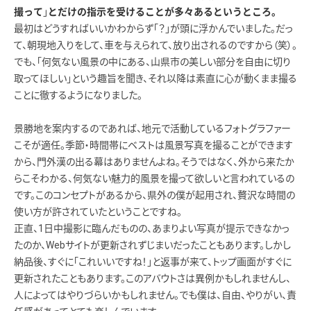
」
撮って
とだけの指示を受けることが多々あるというところ。
最初はどうすればいいかわからず「？」が頭に浮かんでいました。だっ
て、朝現地入りをして、車を与えられて、放り出されるのですから（笑）。
でも、「何気ない風景の中にある、山県市の美しい部分を自由に切り
取ってほしい」という趣旨を聞き、それ以降は素直に心が動くまま撮る
ことに徹するようになりました。
景勝地を案内するのであれば、地元で活動しているフォトグラファー
こそが適任。季節・時間帯にベストは風景写真を撮ることができます
から、門外漢の出る幕はありませんよね。そうではなく、外から来たか
らこそわかる、何気ない魅力的風景を撮って欲しいと言われているの
です。このコンセプトがあるから、県外の僕が起用され、贅沢な時間の
使い方が許されていたということですね。
正直、1日中撮影に臨んだものの、あまりよい写真が提示できなかっ
たのか、Webサイトが更新されずじまいだったこともあります。しかし
納品後、すぐに「これいいですね！」と返事が来て、トップ画面がすぐに
更新されたこともあります。このアバウトさは異例かもしれませんし、
人によってはやりづらいかもしれません。でも僕は、自由、やりがい、責