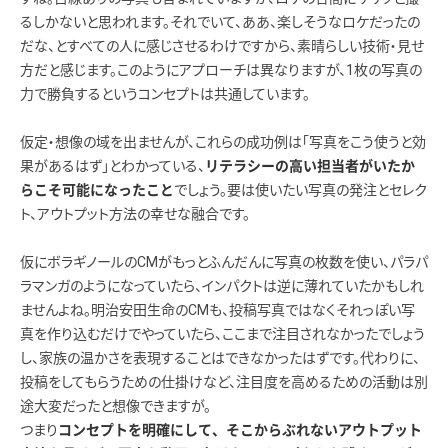
るしかないと思われます。それでいて、ああ、楽しそうなロケだったの
だな、とすべての人に感じさせるわけですから、素晴らしい技術・見せ
方だと感じます。このようにアプローチは異なりますが、1枚の写真の
力で勝負するというコンセプトは共通しています。
仮定・想像の域を出ませんが、これらの成功例は「写真をこう使うと効
果があるはず」とわかっている、
リテラシーの高い担当者がいたか
でしょう。要は使いたい写真の発注とセレク
らこそ可能になったこと
ト、アウトプット方法の幸せな融合です。
仮にボラギノールのCMがもっとふんだんに写真の枚数を使い、パラパ
ラマンガのようになっていたら、インパクトは逆に薄れていたかもしれ
ませんよね。明治安田生命のCMも、投稿写真ではなくそれっぽい写
真を作り込むだけでやっていたら、ここまで注目されなかったでしょう
し、家族の温かさを表現することはできなかったはずです。代わりに、
投稿をしてもらうための仕掛けなど、注目度を高めるための活動は別
途大変だったと想像できますが。
つまり
コンセプトを明確にして、そこからぶれないアウトプット