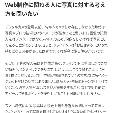
Web制作に関わる人に写真に対する考え
方を問いたい
デジタルカメラ登場以前、フィルムカメラしか存在しなかった時代は、
写真＝プロの技術というイメージが強かったと思います。画像の記録
方法はデジタルではなくフィルムのため、現像をしなければ写真とし
て見ることができません。きっと、クライアントは「お任せする」という気
持ちになる必要があったはずです。それが今は少し薄らいでいます。
そして、予算の投入先は専門性が高く、クライアントは手出しができな
い動画へとシフトしつつあります。しかし、ここまでで触れたように写
真1枚にこだわることで世界観が構築されていくのです。なにもイメー
ジカットだけの話ではありません。商品カットを同じトーンで仕上げて
いくこと、必ず人物写真はスタジオ撮影をすること、などで対外的に
アピールできるポイントを作り上げることも可能かもしれません。
スマホ時代により、写真は人類史上最も身近な位置にやって来まし
た。だからといって写真を軽視していいわけではないのです。ぜひ、一