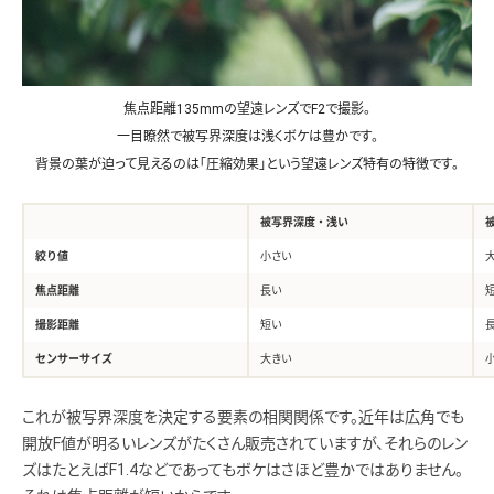
焦点距離135mmの望遠レンズでF2で撮影。
一目瞭然で被写界深度は浅くボケは豊かです。
背景の葉が迫って見えるのは「圧縮効果」という望遠レンズ特有の特徴です。
被写界深度・浅い
絞り値
小さい
焦点距離
長い
撮影距離
短い
センサーサイズ
大きい
これが被写界深度を決定する要素の相関関係です。近年は広角でも
開放F値が明るいレンズがたくさん販売されていますが、それらのレン
ズはたとえばF1.4などであってもボケはさほど豊かではありません。