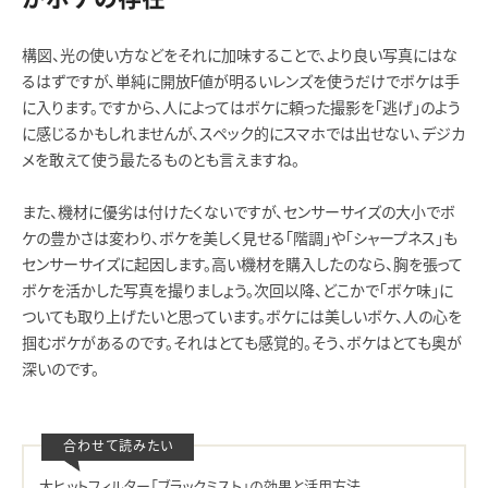
構図、光の使い方などをそれに加味することで、より良い写真にはな
るはずですが、単純に開放F値が明るいレンズを使うだけでボケは手
に入ります。ですから、人によってはボケに頼った撮影を「逃げ」のよう
に感じるかもしれませんが、スペック的にスマホでは出せない、デジカ
メを敢えて使う最たるものとも言えますね。
また、機材に優劣は付けたくないですが、センサーサイズの大小でボ
ケの豊かさは変わり、ボケを美しく見せる「階調」や「シャープネス」も
センサーサイズに起因します。高い機材を購入したのなら、胸を張って
ボケを活かした写真を撮りましょう。次回以降、どこかで「ボケ味」に
ついても取り上げたいと思っています。ボケには美しいボケ、人の心を
掴むボケがあるのです。それはとても感覚的。そう、ボケはとても奥が
深いのです。
大ヒットフィルター「ブラックミスト」の効果と活用方法