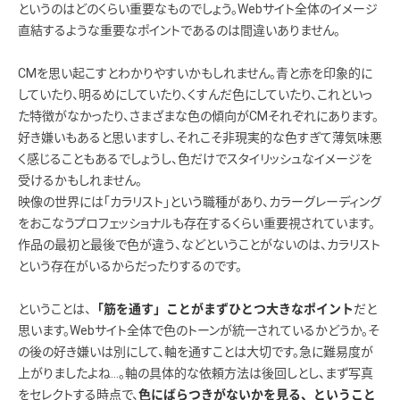
というのはどのくらい重要なものでしょう。Webサイト全体のイメージ
直結するような重要なポイントであるのは間違いありません。
CMを思い起こすとわかりやすいかもしれません。青と赤を印象的に
していたり、明るめにしていたり、くすんだ色にしていたり、これといっ
た特徴がなかったり、さまざまな色の傾向がCMそれぞれにあります。
好き嫌いもあると思いますし、それこそ非現実的な色すぎて薄気味悪
く感じることもあるでしょうし、色だけでスタイリッシュなイメージを
受けるかもしれません。
映像の世界には「カラリスト」という職種があり、カラーグレーディング
をおこなうプロフェッショナルも存在するくらい重要視されています。
作品の最初と最後で色が違う、などということがないのは、カラリスト
という存在がいるからだったりするのです。
ということは、
だと
「筋を通す」ことがまずひとつ大きなポイント
思います。Webサイト全体で色のトーンが統一されているかどうか。そ
の後の好き嫌いは別にして、軸を通すことは大切です。急に難易度が
上がりましたよね…。軸の具体的な依頼方法は後回しとし、まず写真
をセレクトする時点で、
色にばらつきがないかを見る、ということ