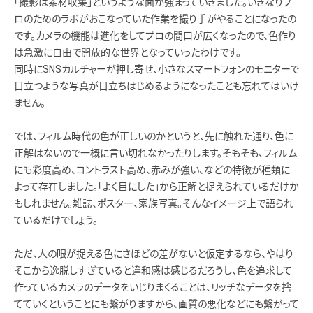
「撮影は素材収集」というような面が強まっていきました。いきなりプ
ロのためのラボがおこなっていた作業を撮り手がやることになったの
です。カメラの機能は進化をしてプロの間口が広くなったので、色作り
は急激に自由で開放的な世界となっていったわけです。
同時にSNSカルチャーが押し寄せ、小さなスマートフォンのモニターで
目立つような写真が目立ちはじめるようになったことも忘れてはいけ
ません。
では、フィルム時代の色が正しいのかというと、先に触れた通り、色に
正解はないので一概に言い切れなかったりします。そもそも、フィルム
にも彩度高め、コントラスト高め、赤みが強い、などの特徴が種類に
よって存在しました。「よく目にした」から正解と捉えられているだけか
もしれません。雑誌、ポスター、家族写真。そんなイメージ上で語られ
ているだけでしょう。
ただ、人の眼が捉える色にさほどの差がないと仮定するなら、やはり
そこから逸脱しすぎていると違和感は感じるだろうし、色を追求して
作っているカメラのデータをいじりまくることは、リッチなデータを捨
てていくということにも繋がりますから、画質の悪化などにも繋がって