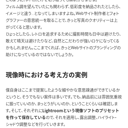
フィルム調を望んでいたにも関わらず、低彩度を納品されたとしたら、
イメージと違う…となってしまいますよね。Webサイト制作者とフォト
グラファーの意思統一を取ることで、きっと写真のクオリティーは上
がってくると思います。
ひょっとしたら、レトロを追求するために撮影時間も日中は避けたり、
敢えて晴天は避けたりなど、自然とこだわりが強いロケになってくる
かもしれません。ここまでくれば、きっとWebサイトのブランディングの
助けになっているのではないでしょうか。
現像時における考え方の実例
僕自身はここまで提案したような細やかな意思疎通ができているか
というと、そうでもない案件は多いです。でも、納品前には雰囲気重視
に振っていいのか、まっとうがいいのか、ということくらいは確認しま
す。そして、それぞれに
Lightroomという現像ソフトのプリセット
ので、それを適用し、露出調整、ハイライト・
を作って保存している
シャドウ調整などを行っていきます。