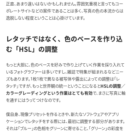
正直、あまり違いはないかもしれません。雰囲気重視と言ってもコー
ポレートサイトなどの案件であることは多く、写真の色の本流からは
逸脱しない程度ということは心掛けています。
レタッチではなく、色のベースを作り込
む「HSL」の調整
もっと大胆に、色のベースを好みで作り上げていく作業を採り入れて
いるフォトグラファーは多いですし、雑誌で特集が組まれるなどニー
ズもあります。1枚1枚で異なる被写体や露出によっての調整は「レ
タッチ」ですが、もっと世界観の統一ということになると
HSLの調整／
で、まさに写真に軸
カラーグレーディングという作業はとても有効
を通すにはうってつけなのです。
僕自身、現像プリセットを作るときや、新たなソフトウェアやアプリ
ケーションでレタッチをする際には、最初に調整する部分があります。
それは「ブルー」の色相をグリーンに寄せること、「グリーン」の彩度を