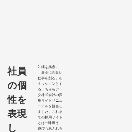
沖縄を拠点に
社員
「最高に面白い
仕事を創る」を
の個
ミッションとす
る、ちゅらデー
タ株式会社の採
性を
用サイトリニュ
ーアルを担当し
表現
ました。これま
での採用サイト
とは一味違う、
し
遊び心あふれる