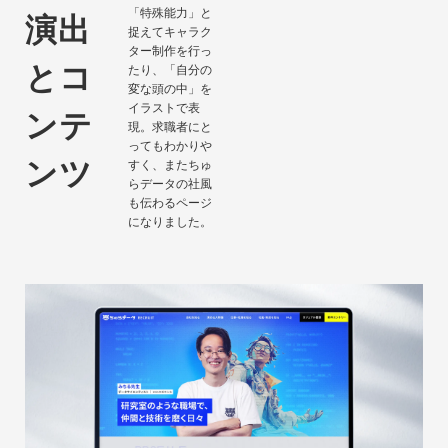
「特殊能力」と
演出
捉えてキャラク
ター制作を行っ
とコ
たり、「自分の
変な頭の中」を
イラストで表
ンテ
現。求職者にと
ってもわかりや
ンツ
すく、またちゅ
らデータの社風
も伝わるページ
になりました。