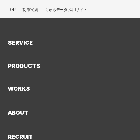
TOP
制作実績
ちゅらデータ 採用サイト
SERVICE
サービスTOP
PRODUCTS
AIソリューション
Kaiwable（AIチャットボット）
Web制作
WORKS
LLMO／AIO／GEO診断
Web戦略・設計
制作実績TOP
デザイン・ブランディング
ABOUT
コーポレートサイト
Webサイト改善
クーシーについてTOP
採用サイト
システム開発・DX支援
RECRUIT