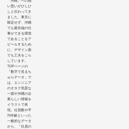
「沖縄」への熱
い思いがひしひ
しと伝わってき
ました。東京に
限定せず、沖縄
でも最先端の仕
事ができる環境
であることをア
ピールするため
に、デザイン面
でも工夫をこら
しています。
TOPページの
「数字で見るち
ゅらデータ」で
は、エンジニア
のオタク気質な
一面や沖縄の企
業らしい情報を
イラストで表
現。社員数や平
均年齢といった
一般的なデータ
から、「社員の