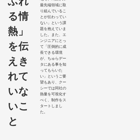
ふれ
最先端領域に取
り組んでいるこ
る情
とが伝わってい
ない」という課
熱」
題を抱えていま
した。また、エ
ンジニアにとっ
を
伝
て「圧倒的に成
長できる環境
えき
が、ちゅらデー
タにある事を知
ってもらいた
れて
い」というご要
望もあり、クー
いな
シーでは同社の
熱量を可視化す
べく、制作をス
いこ
タートしまし
た。
と