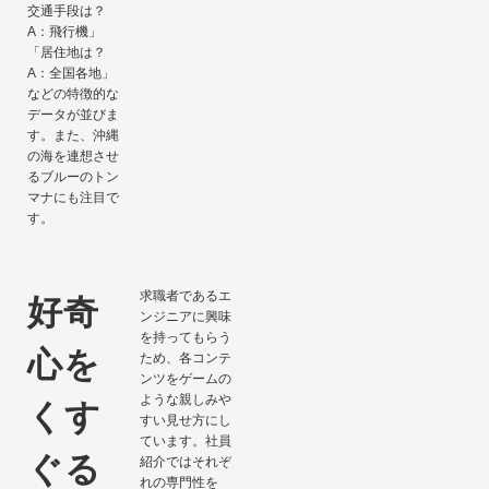
交通手段は？
A：飛行機」
「居住地は？
A：全国各地」
などの特徴的な
データが並びま
す。また、沖縄
の海を連想させ
るブルーのトン
マナにも注目で
す。
求職者であるエ
好奇
ンジニアに興味
を持ってもらう
心を
ため、各コンテ
ンツをゲームの
ような親しみや
くす
すい見せ方にし
ています。社員
ぐる
紹介ではそれぞ
れの専門性を