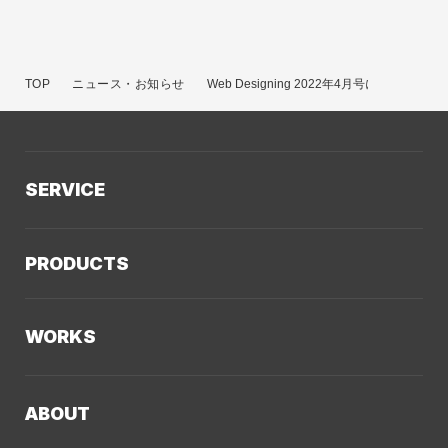
TOP
ニュース・お知らせ
Web Designing 2022年4月号に掲載されま
SERVICE
サービスTOP
PRODUCTS
AIソリューション
Kaiwable（AIチャットボット）
Web制作
WORKS
LLMO／AIO／GEO診断
Web戦略・設計
制作実績TOP
デザイン・ブランディング
ABOUT
コーポレートサイト
Webサイト改善