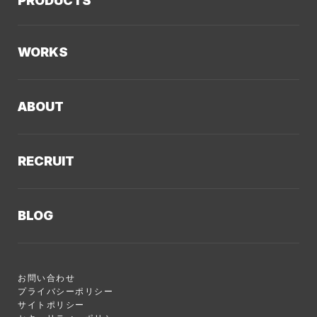
PRODUCTS
AIソリューション
Kaiwable（AIチャットボット）
Web制作
WORKS
LLMO／AIO／GEO診断
Web戦略・設計
制作実績TOP
デザイン・ブランディング
ABOUT
コーポレートサイト
Webサイト改善
クーシーについてTOP
採用サイト
システム開発・DX支援
RECRUIT
会社概要
ECサイト
集客・マーケティング
採用情報TOP
私たちが大切にしていくこと
プロモーションサイト
Webサイト制作に関するご質問
BLOG
AI新規事業部
お知らせ
サービスサイト
クーシーのサービスに関するよくあるご質問
クーシーブログTOP
ディレクション部
クーシーラボ 岩手
システム開発
お問い合わせ
目的別
デザイン部
ロンドン支社
プライバシーポリシー
サイトポリシー
Web制作ハウツー
システム開発部
ミャンマー支店