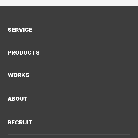
SERVICE
サービスTOP
PRODUCTS
AIソリューション
Kaiwable（AIチャットボット）
Web制作
WORKS
LLMO／AIO／GEO診断
Web戦略・設計
制作実績TOP
デザイン・ブランディング
ABOUT
コーポレートサイト
Webサイト改善
クーシーについてTOP
採用サイト
システム開発・DX支援
RECRUIT
会社概要
ECサイト
集客・マーケティング
採用情報TOP