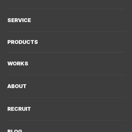
SERVICE
サービスTOP
PRODUCTS
AIソリューション
Kaiwable（AIチャットボット）
Web制作
WORKS
LLMO／AIO／GEO診断
Web戦略・設計
制作実績TOP
デザイン・ブランディング
ABOUT
コーポレートサイト
Webサイト改善
クーシーについてTOP
採用サイト
システム開発・DX支援
RECRUIT
会社概要
ECサイト
集客・マーケティング
採用情報TOP
私たちが大切にしていくこと
プロモーションサイト
Webサイト制作に関するご質問
BLOG