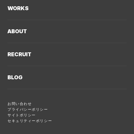
Web制作
WORKS
LLMO／AIO／GEO診断
Web戦略・設計
制作実績TOP
デザイン・ブランディング
ABOUT
コーポレートサイト
Webサイト改善
クーシーについてTOP
採用サイト
システム開発・DX支援
RECRUIT
会社概要
ECサイト
集客・マーケティング
採用情報TOP
私たちが大切にしていくこと
プロモーションサイト
Webサイト制作に関するご質問
BLOG
AI新規事業部
お知らせ
サービスサイト
クーシーのサービスに関するよくあるご質問
クーシーブログTOP
ディレクション部
クーシーラボ 岩手
システム開発
お問い合わせ
目的別
デザイン部
ロンドン支社
プライバシーポリシー
サイトポリシー
Web制作ハウツー
システム開発部
ミャンマー支店
セキュリティーポリシー
システム開発
アカウント・プランニング部