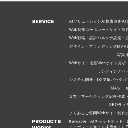
SERVICE
AIソリューション
AI検索診断
A
Web制作
コーポレートサイト制
Web戦略・設計
ペルソナ設定・
デザイン・ブランディング
MVV
写真
Webサイト改善
Webサイト分析
ランディングペー
システム開発・DX支援
バックオ
MAツー
集客・マーケティング
記事作成
SEOライ
よくあるご質問
Webサイト制作
PRODUCTS
Kaiwable（AIチャットボット）
コーポレートサイト
採用サイト