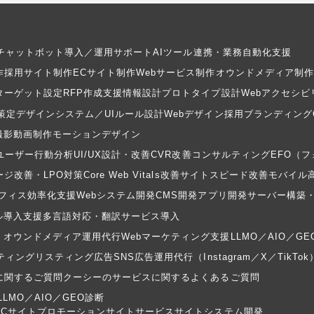
Iチャットボット導入／運用サポート
AIツール連携・業務自動化支援
作
採用サイト制作
ECサイト制作
Webサービス制作
オウンドメディア制作
ターゲット設定
RFP作成支援
情報設計
プロトタイプ設計
Webアクセシビ
策定
デザインシステム／UIルール設計
Webデザイン
採用ブランディング
撮影
動画制作
モーションデザイン
ユーザー行動分析
UI/UX設計・改善
CVR改善コンサルティング
EFO（
ジ改善・LPO対策
Core Web Vitals改善
サイトスピード改善
モバイル
フィス効率化支援
Webシステム開発
CMS開発
アプリ開発
サーバー構築
ル導入支援
多言語対応・翻訳サービス導入
・オウンドメディア運用代行
Webマーケティング支援
LLMO／AIO／G
ティング
リスティング広告
SNS広告運用代行（Instagram／X／TikTok
に関するご質問
クーシーのサービスに関するよくあるご質問
LLMO／AIO／GEO診断
ECサイト
プロモーションサイト
サービスサイト
システム開発