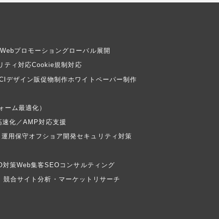
Webプロモーション
グローバル展開
リティ対応
Cookie規制対応
CIデザイン
販促物制作
ホワイトペーパー制作
フォーム最適化）
高速化／AMP対応支援
・運用保守
オフショア開発
セキュリティ対策
EO対策
Web集客
SEOコンサルティング
）
競合サイト分析・マーケットリサーチ