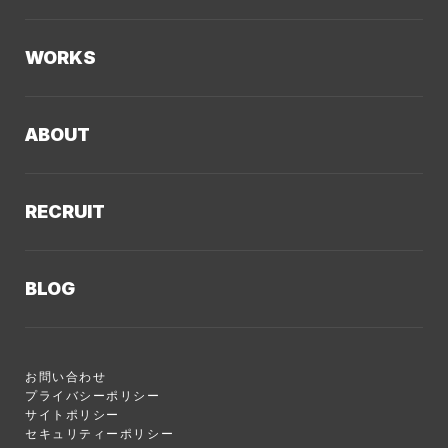
AIソリューション
Kaiwable（AIチャットボット）
Web制作
WORKS
LLMO／AIO／GEO診断
Web戦略・設計
制作実績TOP
デザイン・ブランディング
ABOUT
コーポレートサイト
Webサイト改善
クーシーについてTOP
採用サイト
システム開発・DX支援
RECRUIT
会社概要
ECサイト
集客・マーケティング
採用情報TOP
私たちが大切にしていくこと
プロモーションサイト
Webサイト制作に関するご質問
BLOG
AI新規事業部
お知らせ
サービスサイト
クーシーのサービスに関するよくあるご質問
クーシーブログTOP
ディレクション部
クーシーラボ 岩手
システム開発
お問い合わせ
目的別
デザイン部
ロンドン支社
プライバシーポリシー
サイトポリシー
Web制作ハウツー
システム開発部
ミャンマー支店
セキュリティーポリシー