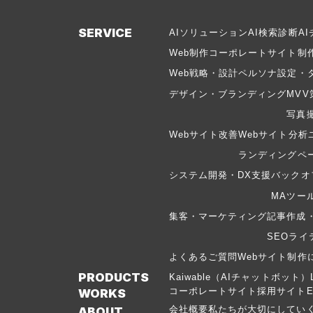
SERVICE
AIソリューション
AI検索診断
A
Web制作
コーポレートサイト制
Web戦略・設計
ペルソナ設定・
デザイン・ブランディング
MVV
写真
Webサイト改善
Webサイト分析
ランディングペー
システム開発・DX支援
バックオ
MAツー
集客・マーケティング
記事作成
SEOライ
よくあるご質問
Webサイト制作
PRODUCTS
Kaiwable（AIチャットボット）
コーポレートサイト
採用サイト
WORKS
会社概要
私たちが大切にしてい
ABOUT