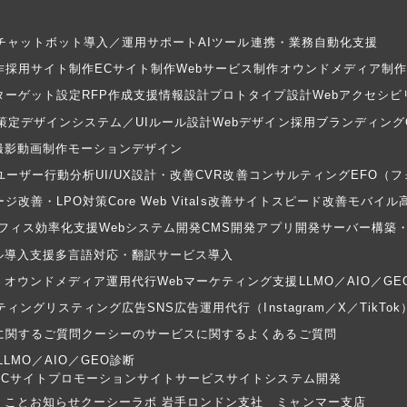
Iチャットボット導入／運用サポート
AIツール連携・業務自動化支援
作
採用サイト制作
ECサイト制作
Webサービス制作
オウンドメディア制作
ターゲット設定
RFP作成支援
情報設計
プロトタイプ設計
Webアクセシビ
策定
デザインシステム／UIルール設計
Webデザイン
採用ブランディング
撮影
動画制作
モーションデザイン
ユーザー行動分析
UI/UX設計・改善
CVR改善コンサルティング
EFO（
ジ改善・LPO対策
Core Web Vitals改善
サイトスピード改善
モバイル
フィス効率化支援
Webシステム開発
CMS開発
アプリ開発
サーバー構築
ル導入支援
多言語対応・翻訳サービス導入
・オウンドメディア運用代行
Webマーケティング支援
LLMO／AIO／G
ティング
リスティング広告
SNS広告運用代行（Instagram／X／TikTok
に関するご質問
クーシーのサービスに関するよくあるご質問
LLMO／AIO／GEO診断
ECサイト
プロモーションサイト
サービスサイト
システム開発
くこと
お知らせ
クーシーラボ 岩手
ロンドン支社
ミャンマー支店