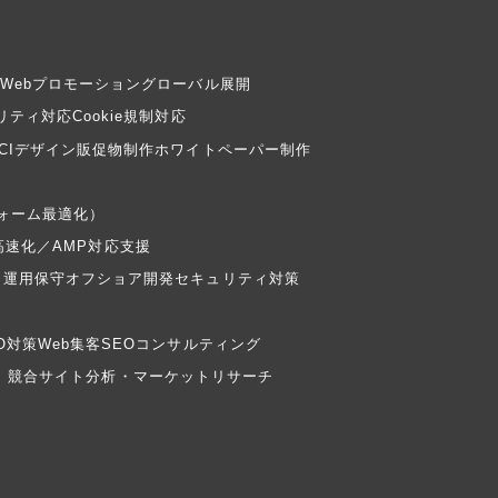
Webプロモーション
グローバル展開
リティ対応
Cookie規制対応
CIデザイン
販促物制作
ホワイトペーパー制作
フォーム最適化）
高速化／AMP対応支援
・運用保守
オフショア開発
セキュリティ対策
EO対策
Web集客
SEOコンサルティング
）
競合サイト分析・マーケットリサーチ