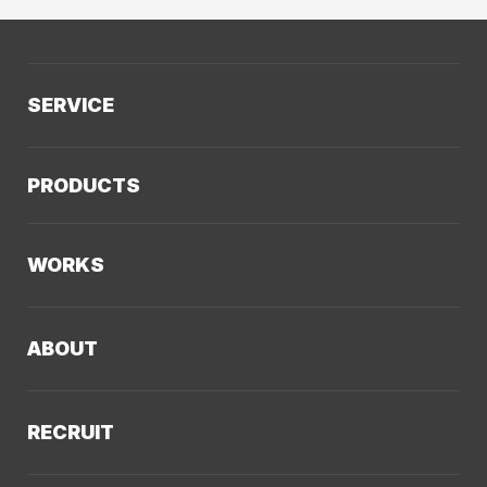
SERVICE
サービスTOP
PRODUCTS
AIソリューション
Kaiwable（AIチャットボット）
Web制作
WORKS
LLMO／AIO／GEO診断
Web戦略・設計
制作実績TOP
デザイン・ブランディング
ABOUT
コーポレートサイト
Webサイト改善
クーシーについてTOP
採用サイト
システム開発・DX支援
RECRUIT
会社概要
ECサイト
集客・マーケティング
採用情報TOP