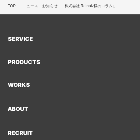
TOP
ニュース・お知らせ
株式会社 Reinolz様のコラムにてクーシー
SERVICE
サービスTOP
PRODUCTS
AIソリューション
Kaiwable（AIチャットボット）
Web制作
WORKS
LLMO／AIO／GEO診断
Web戦略・設計
制作実績TOP
デザイン・ブランディング
ABOUT
コーポレートサイト
Webサイト改善
クーシーについてTOP
採用サイト
システム開発・DX支援
RECRUIT
会社概要