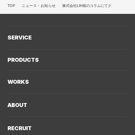
TOP
ニュース・お知らせ
株式会社LIH様のコラムにてクーシーが紹介
SERVICE
サービスTOP
PRODUCTS
AIソリューション
Kaiwable（AIチャットボット）
Web制作
WORKS
LLMO／AIO／GEO診断
Web戦略・設計
制作実績TOP
デザイン・ブランディング
ABOUT
コーポレートサイト
Webサイト改善
クーシーについてTOP
採用サイト
システム開発・DX支援
RECRUIT
会社概要